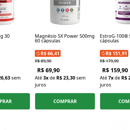
mg 30
Magnésio 5X Power 500mg
EstroG-100®
60 cápsulas
cápsulas
R$ 66,41
R$ 151,91
R$ 89,90
R$ 179,90
R$ 69,90
R$ 159,90
26,63
sem
Até
3x
de
R$ 23,30
sem
Até
7x
de
R$ 
juros
juros
PRAR
COMPRAR
COM