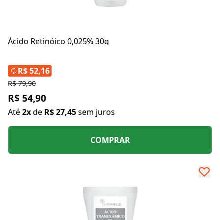
Ácido Retinóico 0,025% 30g
R$ 52,16
R$ 79,90
R$ 54,90
Até
2x
de
R$ 27,45
sem juros
COMPRAR