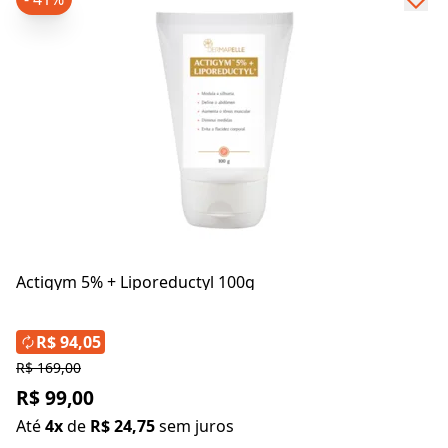
Actigym 5% + Liporeductyl 100g
R$ 94,05
R$ 169,00
R$ 99,00
Até
4x
de
R$ 24,75
sem juros