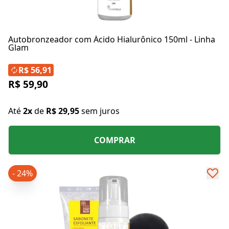
Autobronzeador com Ácido Hialurônico 150ml - Linha
Glam
R$ 56,91
R$ 59,90
Até
2x
de
R$ 29,95
sem juros
COMPRAR
- 24%