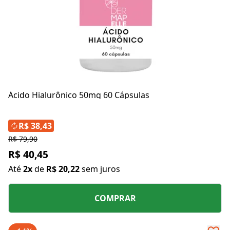
Ácido Hialurônico 50mg 60 Cápsulas
R$ 38,43
R$ 79,90
R$ 40,45
Até
2x
de
R$ 20,22
sem juros
COMPRAR