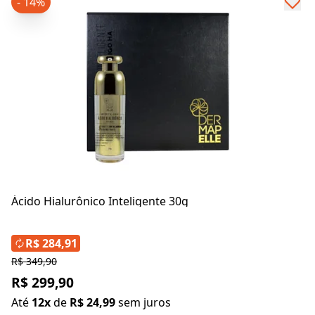
- 14%
Ácido Hialurônico Inteligente 30g
R$ 284,91
R$ 349,90
R$ 299,90
Até
12x
de
R$ 24,99
sem juros