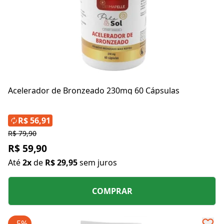
Acelerador de Bronzeado 230mg 60 Cápsulas
R$ 56,91
R$ 79,90
R$ 59,90
Até
2x
de
R$ 29,95
sem juros
COMPRAR
- 5%