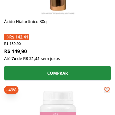
Ácido Hialurônico 30g
R$ 142,41
R$ 189,90
R$ 149,90
Até
7x
de
R$ 21,41
sem juros
COMPRAR
- 49%