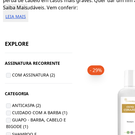
perda de cabelo em casos mais graves. Quer dar um fim
sempre saudáveis. Vem conferir:
Saiba Mais
LEIA MAIS
EXPLORE
ASSINATURA RECORRENTE
- 29%
COM ASSINATURA (2)
CATEGORIA
ANTICASPA (2)
CUIDADO COM A BARBA (1)
GUAPO - BARBA, CABELO E
BIGODE (1)
SHAMPOO E