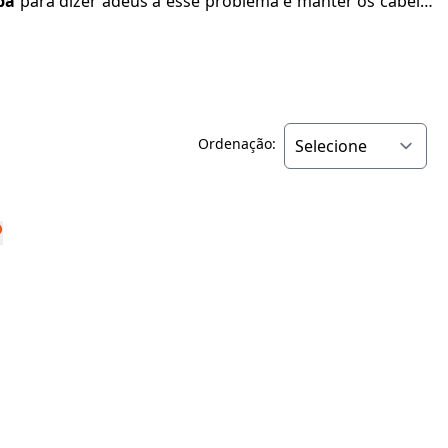
pa
para dizer adeus a esse problema e manter os cabelos
Ordenação: