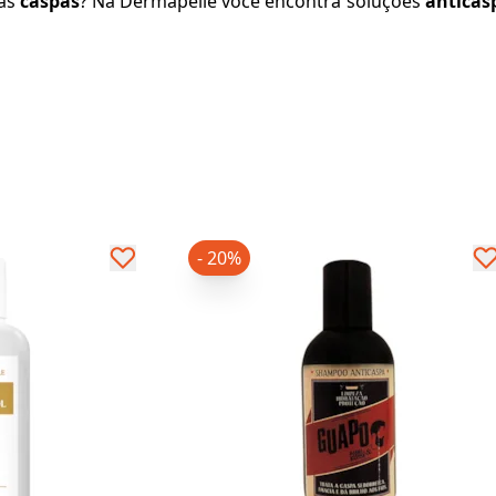
 às
caspas
? Na
Dermapelle
você encontra soluções
anticas
- 20%