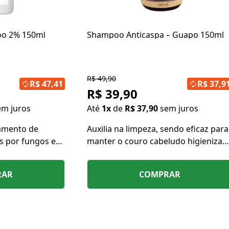
oo 2% 150ml
Shampoo Anticaspa – Guapo 150ml
R$ 49,90
R$ 47,41
R$ 37,9
R$ 39,90
em juros
Até
1x
de
R$ 37,90
sem juros
tamento de
Auxilia na limpeza, sendo eficaz para
s por fungos e
manter o couro cabeludo higienizad
cabeludo.
e protegido, controlando a caspa.
RAR
COMPRAR