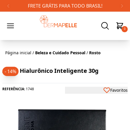
FRETE GRÁTIS PARA TODO BRASIL!
0
Página inicial
/
Beleza e Cuidado Pessoal
/
Rosto
Ácido Hialurônico Inteligente 30g
- 14%
REFERÊNCIA:
1748
Favoritos