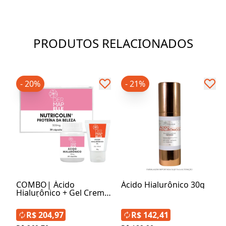
PRODUTOS RELACIONADOS
- 20%
- 21%
COMBO| Ácido
Ácido Hialurônico 30g
Hialurônico + Gel Creme
com Ácido Hialurônico
1% + Nutricolin®-
R$ 204,97
R$ 142,41
Proteína da Beleza