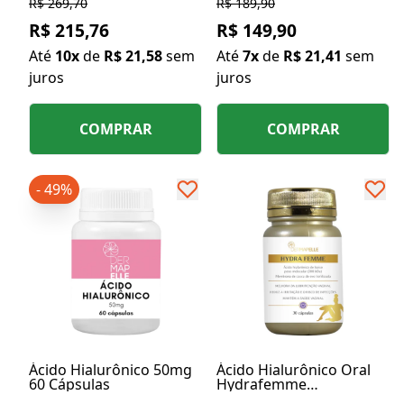
R$ 269,70
R$ 189,90
R$ 215,76
R$ 149,90
Até
10x
de
R$ 21,58
sem
Até
7x
de
R$ 21,41
sem
juros
juros
COMPRAR
COMPRAR
- 49%
Ácido Hialurônico 50mg
Ácido Hialurônico Oral
60 Cápsulas
Hydrafemme
30 Cápsulas