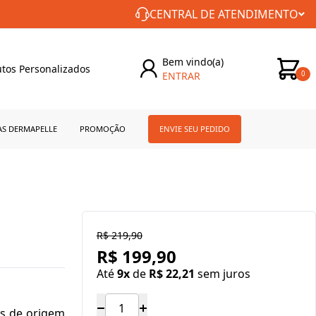
CONSTÂNCIA NO CUIDADO COM VOCÊ!
CENTRAL DE ATENDIMENTO
Bem vindo(a)
tos Personalizados
ENTRAR
0
AS DERMAPELLE
PROMOÇÃO
ENVIE SEU PEDIDO
R$ 219,90
R$ 199,90
Até
9x
de
R$ 22,21
sem juros
s de origem