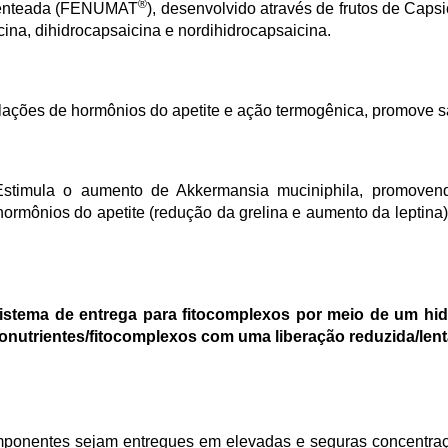
®
atenteada (FENUMAT
), desenvolvido através de frutos de Cap
ina, dihidrocapsaicina e nordihidrocapsaicina.
lações de hormônios do apetite e ação termogênica, promove s
stimula o aumento de Akkermansia muciniphila, promovendo
ormônios do apetite (redução da grelina e aumento da leptina)
stema de entrega para fitocomplexos por meio de um hidr
tonutrientes/fitocomplexos com uma liberação reduzida/lenta
omponentes sejam entregues em elevadas e seguras concentraçõ