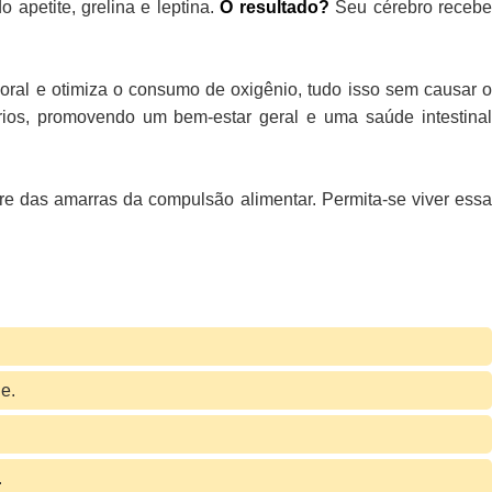
 apetite, grelina e leptina.
O resultado?
Seu cérebro receb
ral e otimiza o consumo de oxigênio, tudo isso sem causar 
órios, promovendo um bem-estar geral e uma saúde intestinal
re das amarras da compulsão alimentar. Permita-se viver essa
e.
.