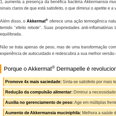
1, aumenta a presença da benéfica bactéria
Akkermansia muc
sinais claros de que está satisfeito, o que diminui o apetite e 
®
Além disso, o
Akkermat
oferece uma ação termogênica natur
temido "efeito rebote". Suas propriedades anti-inflamatóri
equilibrada.
Não se trata apenas de peso, mas de uma transformação compl
experiência de autocuidado e redescubra a sua melhor versã
®
Porque o Akkermat
Dermapelle é revolucio
Promove 4x mais saciedade:
Sinta-se satisfeito por mais
Redução da compulsão alimentar:
Diminui a necessidade
Auxilia no gerenciamento de peso:
Age em múltiplas frent
Aumento de Akkermansia muciniphila:
Melhora a saúde da