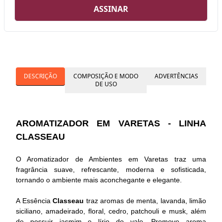
ASSINAR
DESCRIÇÃO
COMPOSIÇÃO E MODO
ADVERTÊNCIAS
DE USO
AROMATIZADOR EM VARETAS - LINHA
CLASSEAU
O Aromatizador de Ambientes em Varetas traz uma
fragrância suave, refrescante, moderna e sofisticada,
tornando o ambiente mais aconchegante e elegante.
A Essência
Classeau
traz aromas de menta, lavanda, limão
siciliano, amadeirado, floral, cedro, patchouli e musk, além
de possuir jasmim e lírio do vale. Promove aroma