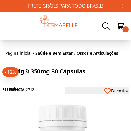
FRETE GRÁTIS PARA TODO BRASIL!
0
Página inicial
/
Saúde e Bem Estar
/
Ossos e Articulações
ATA Mg® 350mg 30 Cápsulas
- 12%
REFERÊNCIA:
2712
Favoritos