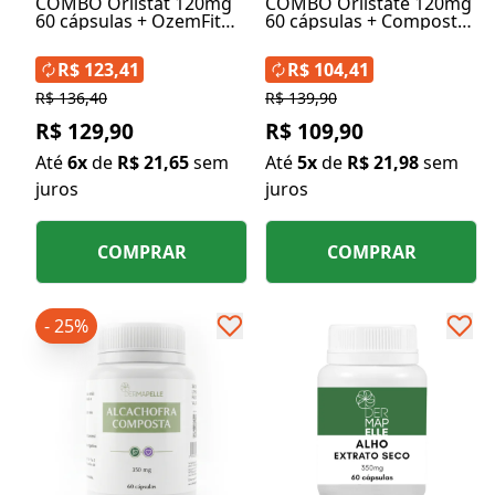
COMBO Orlistat 120mg
COMBO Orlistate 120mg
60 cápsulas + OzemFit
60 cápsulas + Composto
Caneta em Cápsulas
Natural Emagrecedor
400mg 60 cápsulas
350mg 60 Cápsulas
R$ 123,41
R$ 104,41
R$ 136,40
R$ 139,90
R$ 129,90
R$ 109,90
Até
6x
de
R$ 21,65
sem
Até
5x
de
R$ 21,98
sem
juros
juros
COMPRAR
COMPRAR
- 25%