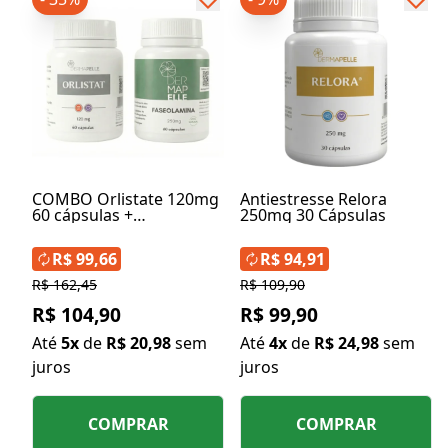
COMBO Orlistate 120mg
Antiestresse Relora
60 cápsulas +
250mg 30 Cápsulas
Faseolamina 250mg 60
Cápsulas
R$ 99,66
R$ 94,91
R$ 162,45
R$ 109,90
R$ 104,90
R$ 99,90
Até
5x
de
R$ 20,98
sem
Até
4x
de
R$ 24,98
sem
juros
juros
COMPRAR
COMPRAR