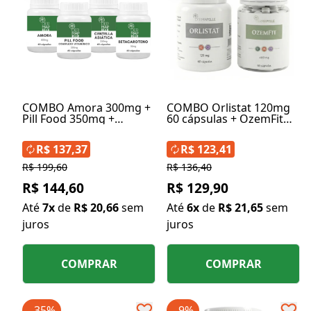
COMBO Amora 300mg +
COMBO Orlistat 120mg
Pill Food 350mg +
60 cápsulas + OzemFit
Betacaroteno 30mg +
Caneta em Cápsulas
Centella Asiática 250mg
400mg 60 cápsulas
R$ 137,37
R$ 123,41
R$ 199,60
R$ 136,40
R$ 144,60
R$ 129,90
Até
7x
de
R$ 20,66
sem
Até
6x
de
R$ 21,65
sem
juros
juros
COMPRAR
COMPRAR
- 35%
- 9%