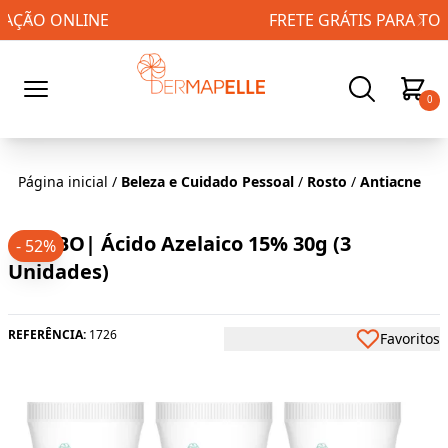
FRETE GRÁTIS PARA TODO BRASIL!
0
Página inicial
/
Beleza e Cuidado Pessoal
/
Rosto
/
Antiacne
COMBO| Ácido Azelaico 15% 30g (3
- 52%
Unidades)
REFERÊNCIA:
1726
Favoritos