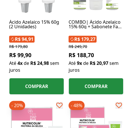
Ácido Azelaico 15% 60g
COMBO| Ácido Azelaico
(2 Unidades)
15% 60g + Sabonete Fase
1 60ml + D Pantenol
Protection FPS 30 60ml
R$ 94,91
R$ 179,27
R$ 179,80
R$ 249,70
R$ 99,90
R$ 188,70
Até
4x
de
R$ 24,98
sem
Até
9x
de
R$ 20,97
sem
juros
juros
COMPRAR
COMPRAR
- 20%
- 48%