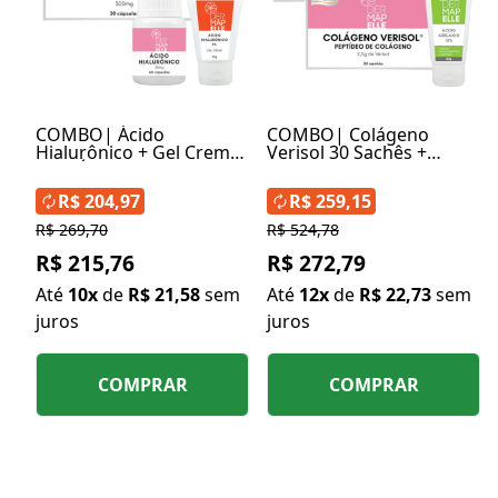
COMBO| Ácido
COMBO| Colágeno
Hialurônico + Gel Creme
Verisol 30 Sachês +
com Ácido Hialurônico
Nutricolin - Proteína da
1% + Nutricolin®-
Beleza + Ácido Azelaico
R$ 204,97
R$ 259,15
Proteína da Beleza
15%
R$ 269,70
R$ 524,78
R$ 215,76
R$ 272,79
Até
10x
de
R$ 21,58
sem
Até
12x
de
R$ 22,73
sem
juros
juros
COMPRAR
COMPRAR