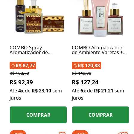
COMBO Spray
COMBO Aromatizador
Aromatizador de
de Ambiente Varetas +
Ambiente + Sabonete
Sabonete Líquido +
Glicerinado + Sabonete
Loção Hidratante - Linha
R$ 87,77
R$ 120,88
Líquido - Linha Panthera
Guaraná
R$ 108,70
R$ 149,70
R$ 92,39
R$ 127,24
Até
4x
de
R$ 23,10
sem
Até
6x
de
R$ 21,21
sem
juros
juros
COMPRAR
COMPRAR