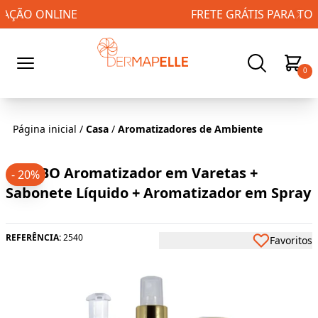
FRETE GRÁTIS PARA TODO BRASIL!
0
Página inicial
/
Casa
/
Aromatizadores de Ambiente
COMBO Aromatizador em Varetas +
- 20%
Sabonete Líquido + Aromatizador em Spray
REFERÊNCIA:
2540
Favoritos