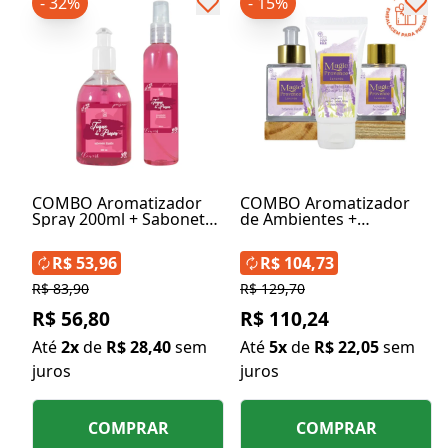
- 32%
- 15%
COMBO Aromatizador
COMBO Aromatizador
Spray 200ml + Sabonete
de Ambientes +
Líquido 260ml - Toque de
Sabonete Líquido +
Poesia
Creme para Mãos e
R$ 53,96
R$ 104,73
Braços - Magic Provence
R$ 83,90
R$ 129,70
R$ 56,80
R$ 110,24
Até
2x
de
R$ 28,40
sem
Até
5x
de
R$ 22,05
sem
juros
juros
COMPRAR
COMPRAR