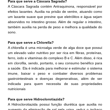
Para que serve a Cáscara Sagrada?
A Cáscara Sagrada contém Antraquinona, responsável por
efeitos laxantes. Auxilia na prisão de ventre, atuando como
um laxante suave que previne que eletrólitos e água sejam
absorvidos no intestino grosso. Além de regular o intestino,
também auxilia na perda de peso e melhora a qualidade do
sono.
Para que serve a Chlorella?
A chlorella é uma microalga verde de alga doce que possui
um elevado valor nutritivo por ser rica em fibras, proteínas,
ferro, iodo e vitaminas do complexo B e C. Além disso, é rica
em clorofila, sendo, portanto, o seu consumo benéfico para
a saúde. Ela é indicada para melhorar e estimular o sistema
imune, baixar o peso e combater diversos problemas
gastrointestinais e doenças degenerativas, além de ser
indicada para quem necessita de suas propriedades
nutricionais
Para que serve Hidroclorotiazida?
A Hidroclorotiazida possui função diurética que auxilia no
aumento da eliminação de sal pela urina, reduz o inchaço