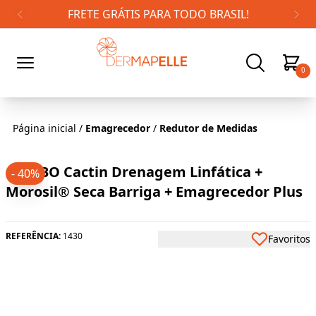
FRETE GRÁTIS PARA TODO BRASIL!
0
Página inicial
/
Emagrecedor
/
Redutor de Medidas
COMBO Cactin Drenagem Linfática +
- 40%
Morosil® Seca Barriga + Emagrecedor Plus
REFERÊNCIA:
1430
Favoritos