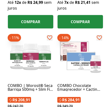
Até
12x
de
R$ 24,99
sem
Até
7x
de
R$ 21,41
sem
juros
juros
COMPRAR
COMPRAR
- 11%
- 14%
COMBO | Morosil® Seca
COMBO Chocolate
Barriga 500mg + Slim Fit
Emagrecedor + Cactin
Emagrecedor 355mg +
Drenagem Linfática +
Termoplus 500mg
Saffrin com Serenzo -
R$ 208,91
R$ 284,91
Cápsulas do Prazer
R$ 247,70
R$ 349,70