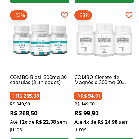
- 23%
- 33%
COMBO Biosil 300mg 30
COMBO Cloreto de
cápsulas (3 unidades)
Magnésio 300mg 60
Cápsulas (3 Unidades)
R$ 255,08
R$ 94,91
R$ 349,90
R$ 149,90
R$ 268,50
R$ 99,90
Até
12x
de
R$ 22,38
sem
Até
4x
de
R$ 24,98
sem
juros
juros