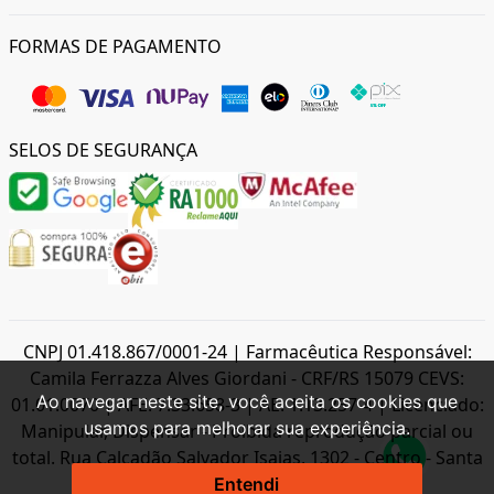
FORMAS DE PAGAMENTO
SELOS DE SEGURANÇA
CNPJ 01.418.867/0001-24 | Farmacêutica Responsável:
Camila Ferrazza Alves Giordani - CRF/RS 15079 CEVS:
Ao navegar neste site, você aceita os cookies que
01.01.0070 | AFE: 7.33.658-3 | AE: 1.13.257-4 | Licenciado:
usamos para melhorar sua experiência.
Manipular, Dispensar - Proibida reprodução parcial ou
total. Rua Calçadão Salvador Isaias, 1302 - Centro - Santa
Maria - RS - CEP 97.015-015
Entendi