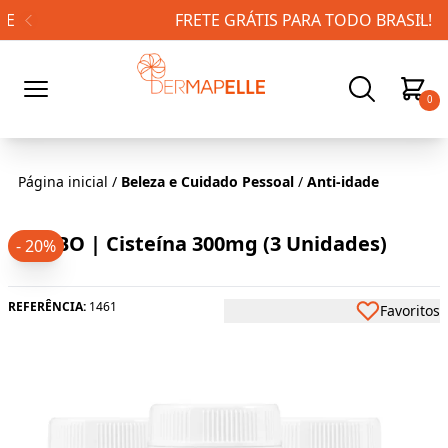
FRETE GRÁTIS PARA TODO BRASIL!
0
Página inicial
/
Beleza e Cuidado Pessoal
/
Anti-idade
COMBO | Cisteína 300mg (3 Unidades)
- 20%
REFERÊNCIA:
1461
Favoritos