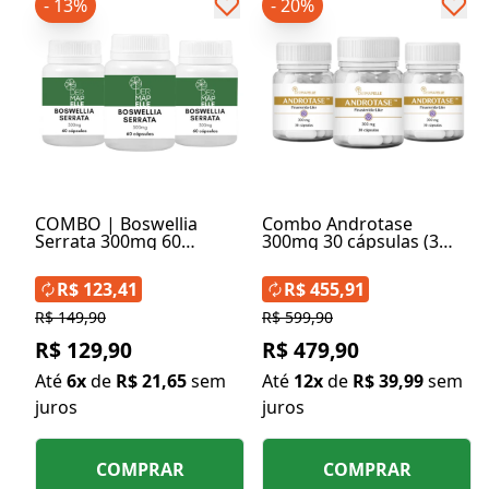
- 13%
- 20%
COMBO | Boswellia
Combo Androtase
Serrata 300mg 60
300mg 30 cápsulas (3
Cápsulas (3 Unidades)
Unidades)
R$ 123,41
R$ 455,91
R$ 149,90
R$ 599,90
R$ 129,90
R$ 479,90
Até
6x
de
R$ 21,65
sem
Até
12x
de
R$ 39,99
sem
juros
juros
COMPRAR
COMPRAR