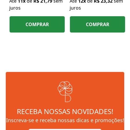
Até
11x
de
R$ 21,79
sem
Até
12x
de
R$ 23,32
sem
juros
juros
COMPRAR
COMPRAR
RECEBA NOSSAS NOVIDADES!
Inscreva-se e receba nossas dicas e promoções!