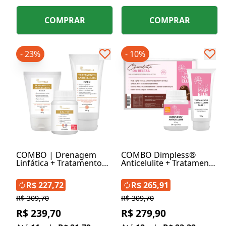
COMPRAR
COMPRAR
- 23%
- 10%
COMBO | Drenagem
COMBO Dimpless®
Linfática + Tratamento
Anticelulite + Tratamento
Anticelulite Fase 1 +
Anticelulite Fase 1 +
Tratamento Anticelulite
Chocolate da Beleza
R$ 227,72
R$ 265,91
Fase 2
R$ 309,70
R$ 309,70
R$ 239,70
R$ 279,90