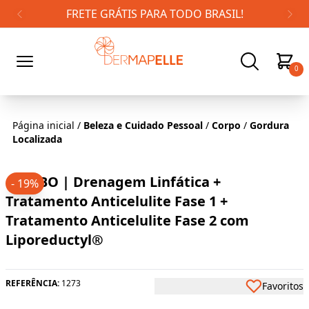
FRETE GRÁTIS PARA TODO BRASIL!
0
Página inicial
/
Beleza e Cuidado Pessoal
/
Corpo
/
Gordura
Localizada
COMBO | Drenagem Linfática +
- 19%
Tratamento Anticelulite Fase 1 +
Tratamento Anticelulite Fase 2 com
Liporeductyl®
REFERÊNCIA:
1273
Favoritos