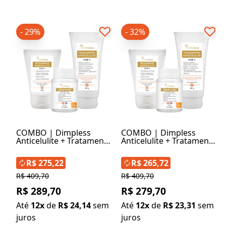
- 29%
- 32%
COMBO | Dimpless
COMBO | Dimpless
Anticelulite + Tratamento
Anticelulite + Tratamento
Anticelulite Fase 1 +
Anticelulite Fase 1 +
Tratamento Anticelulite
Tratamento Anticelulite
R$ 275,22
R$ 265,72
Fase 2 com
Fase 2
Liporeductyl®
R$ 409,70
R$ 409,70
R$ 289,70
R$ 279,70
Até
12x
de
R$ 24,14
sem
Até
12x
de
R$ 23,31
sem
juros
juros