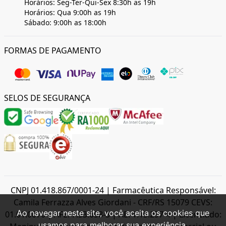
Horários: Seg-Ter-Qui-Sex 8:30h as 19h
Horários: Qua 9:00h as 19h
Sábado: 9:00h as 18:00h
FORMAS DE PAGAMENTO
SELOS DE SEGURANÇA
CNPJ 01.418.867/0001-24 | Farmacêutica Responsável:
Camila Ferrazza Alves Giordani - CRF/RS 15079 CEVS:
Ao navegar neste site, você aceita os cookies que
01.01.0070 | AFE: 7.33.658-3 | AE: 1.13.257-4 | Licenciado:
usamos para melhorar sua experiência.