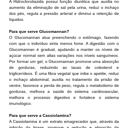
A Hidroclorotiazida possui função diurética que auxilia no
aumento da eliminação de sal pela urina, reduz o inchaço
dos pés, regula a pressão arterial e diminui a retenção de
líquidos.
Para que serve Glucomannan?
O Glucomannan atua preenchendo o estômago, fazendo
com que o indivíduo sinta menos fome. A digestão com o
Glucomannan é gradual, ajudando a manter os níveis de
açúcar normal sem altas variações nos níveis sanguíneos.
Por formar um gel, o Glucomannan promove uma absorção
de gorduras, reduzindo as taxas de colesterol e
triglicerídeos. É uma fibra vegetal que inibe o apetite, reduz
o inchaço abdominal, auxilia no tratamento da prisão de
ventre, favorece a perda de peso, regula o metabolismo de
gorduras, melhora a saúde do sistema cardiovascular,
melhora o processo digestivo e fortalece o sistema
imunológico.
Para que serve a Cassiolamina?
A Cassiolamina é um extrato emagrecedor que, através da
inibição da lipase, promove a redução e absorção da