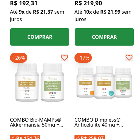
R$ 192,31
R$ 219,90
Até
9x
de
R$ 21,37
sem
Até
10x
de
R$ 21,99
sem
juros
juros
COMPRAR
COMPRAR
- 26%
- 17%
COMBO Bio-MAMPs®
COMBO Dimpless®
Akkermansia 50mg +
Anticelulite 40mg +
Emagrecedor Plus
Diglothin® 150mg +
500mg
Emagrecedor Plus
R$ 154,76
R$ 259,07