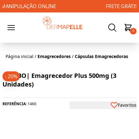
FRETE GRÁTIS PARA TODO BRASIL!
0
Página inicial
/
Emagrecedores
/
Cápsulas Emagrecedoras
COMBO| Emagrecedor Plus 500mg (3
- 20%
Unidades)
REFERÊNCIA:
1460
Favoritos