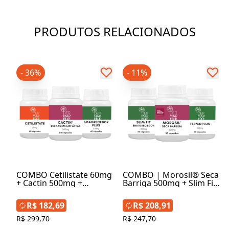
PRODUTOS RELACIONADOS
- 36%
- 11%
COMBO Cetilistate 60mg
COMBO | Morosil® Seca
+ Cactin 500mg +
Barriga 500mg + Slim Fit
Emagrecedor Plus
Emagrecedor 355mg +
500mg
Termoplus 500mg
R$ 182,69
R$ 208,91
R$ 299,70
R$ 247,70