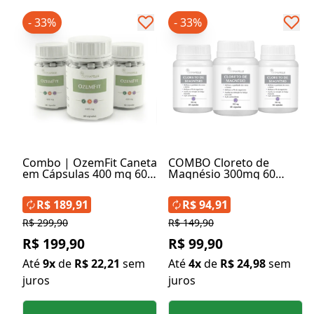
- 33%
- 33%
Combo | OzemFit Caneta
COMBO Cloreto de
em Cápsulas 400 mg 60
Magnésio 300mg 60
cápsulas (3 Unidades)
Cápsulas (3 Unidades)
R$ 189,91
R$ 94,91
R$ 299,90
R$ 149,90
R$ 199,90
R$ 99,90
Até
9x
de
R$ 22,21
sem
Até
4x
de
R$ 24,98
sem
juros
juros