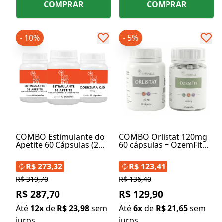
COMPRAR
COMPRAR
- 10%
- 5%
COMBO Estimulante do
COMBO Orlistat 120mg
Apetite 60 Cápsulas (2
60 cápsulas + OzemFit
Unidades) + Coenzima
Caneta em Cápsulas
Q10 100mg 60 Cápsulas
400mg 60 cápsulas
R$ 273,32
R$ 123,41
R$ 319,70
R$ 136,40
R$ 287,70
R$ 129,90
Até
12x
de
R$ 23,98
sem
Até
6x
de
R$ 21,65
sem
juros
juros