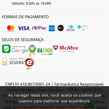
Sábado: 9:00h as 18:00h
FORMAS DE PAGAMENTO
SELOS DE SEGURANÇA
CNPJ 01.418.867/0001-24 | Farmacêutica Responsável:
Camila Ferrazza Alves Giordani - CRF/RS 15079 CEVS:
Ao navegar neste site, você aceita os cookies que
01.01.0070 | AFE: 7.33.658-3 | AE: 1.13.257-4 | Licenciado:
usamos para melhorar sua experiência.
Manipular, Dispensar - Proibida reprodução parcial ou
total. Rua Calçadão Salvador Isaias, 1302 - Centro - Santa