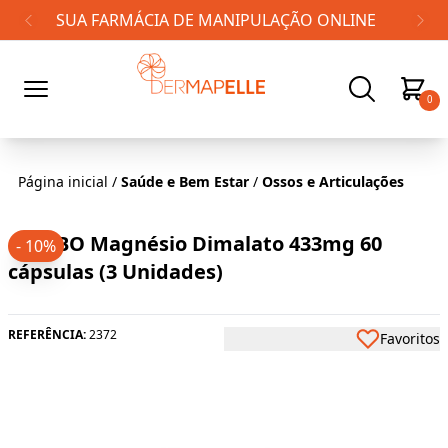
FRETE GRÁTIS PARA TODO BRASIL!
0
Página inicial
/
Saúde e Bem Estar
/
Ossos e Articulações
COMBO Magnésio Dimalato 433mg 60
- 10%
cápsulas (3 Unidades)
REFERÊNCIA:
2372
Favoritos