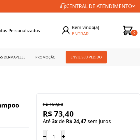
CONSTÂNCIA NO CUIDADO COM VOCÊ!
CENTRAL DE ATENDIMENTO
Bem vindo(a)
tos Personalizados
ENTRAR
0
AS DERMAPELLE
PROMOÇÃO
ENVIE SEU PEDIDO
hampoo
R$ 159,80
R$ 73,40
Até
3x
de
R$ 24,47
sem juros