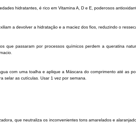
dades hidratantes, é rico em Vitamina A, D e E, poderosos antioxidant
iliam a devolver a hidratação e a maciez dos fios, reduzindo o ressecam
s que passaram por processos químicos perdem a queratina natural 
 macio.
água com uma toalha e aplique a Máscara do comprimento até as po
 selar as cutículas. Usar 1 vez por semana.
ra, que neutraliza os inconvenientes tons amarelados e alaranjados. 