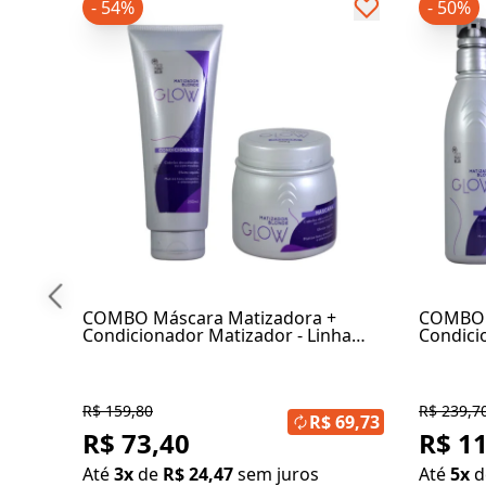
- 54%
- 50%
COMBO Máscara Matizadora +
COMBO 
Condicionador Matizador - Linha
Condici
Blonde Glow
Shampoo
R$ 159,80
R$ 239,7
R$ 69,73
R$ 73,40
R$ 1
Até
3x
de
R$ 24,47
sem juros
Até
5x