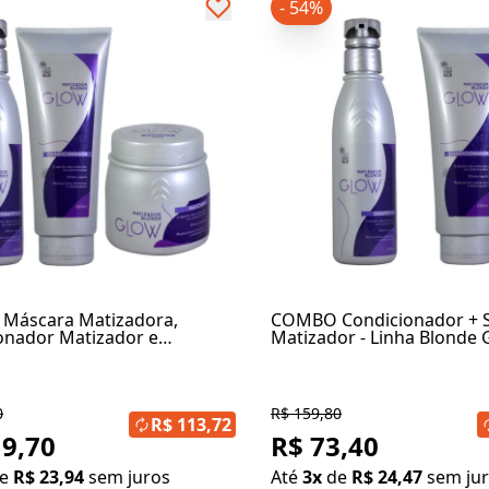
- 54%
Máscara Matizadora,
COMBO Condicionador +
onador Matizador e
Matizador - Linha Blonde 
 Matizador - Blonde Glow
0
R$ 159,80
R$ 113,72
19,70
R$ 73,40
de
R$ 23,94
sem juros
Até
3x
de
R$ 24,47
sem ju