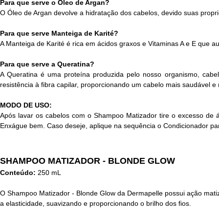
Para que serve o Óleo de Argan?
O Óleo de Argan devolve a hidratação dos cabelos, devido suas proprie
Para que serve Manteiga de Karité?
A Manteiga de Karité é rica em ácidos graxos e Vitaminas A e E que aux
Para que serve a Queratina?
A Queratina é uma proteína produzida pelo nosso organismo, cabelo
resistência à fibra capilar, proporcionando um cabelo mais saudável e
MODO DE USO:
Após lavar os cabelos com o Shampoo Matizador tire o excesso de 
Enxágue bem. Caso deseje, aplique na sequência o Condicionador para
SHAMPOO MATIZADOR - BLONDE GLOW
Conteúdo:
250 mL
O Shampoo Matizador - Blonde Glow da Dermapelle possui ação matizado
a elasticidade, suavizando e proporcionando o brilho dos fios.