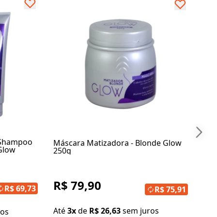
- 
Sha
250
R$ 
R$
At
 Shampoo
Máscara Matizadora - Blonde Glow
Glow
250g
R$ 79,90
R$ 69,73
R$ 75,91
Até
3x
de
R$ 26,63
sem juros
ros