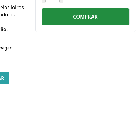
elos loiros
lado ou
COMPRAR
ção.
pagar