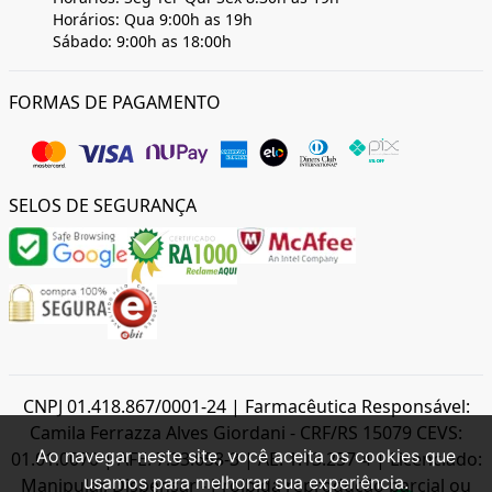
Horários: Qua 9:00h as 19h
Sábado: 9:00h as 18:00h
FORMAS DE PAGAMENTO
SELOS DE SEGURANÇA
CNPJ 01.418.867/0001-24 | Farmacêutica Responsável:
Camila Ferrazza Alves Giordani - CRF/RS 15079 CEVS:
Ao navegar neste site, você aceita os cookies que
01.01.0070 | AFE: 7.33.658-3 | AE: 1.13.257-4 | Licenciado:
usamos para melhorar sua experiência.
Manipular, Dispensar - Proibida reprodução parcial ou