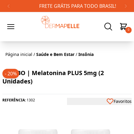
FRETE GRÁTIS PARA TODO BRASIL!
0
Página inicial
/
Saúde e Bem Estar
/
Insônia
COMBO | Melatonina PLUS 5mg (2
- 20%
Unidades)
REFERÊNCIA:
1302
Favoritos