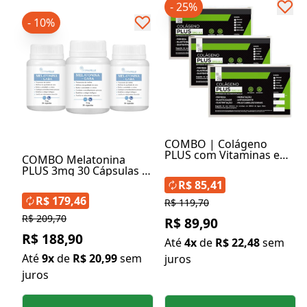
- 25%
- 10%
COMBO | Colágeno
PLUS com Vitaminas e
COMBO Melatonina
Minerais Caixa c/10
PLUS 3mg 30 Cápsulas (3
Sachês (3 Unidades)
Unidades)
R$ 85,41
R$ 179,46
R$ 119,70
R$ 209,70
R$ 89,90
R$ 188,90
Até
4x
de
R$ 22,48
sem
Até
9x
de
R$ 20,99
sem
juros
juros