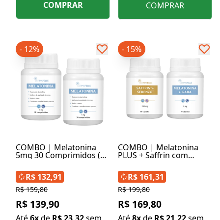
COMPRAR
COMPRAR
- 12%
- 15%
COMBO | Melatonina
COMBO | Melatonina
5mg 30 Comprimidos (2
PLUS + Saffrin com
unidades)
Serenzo
R$ 132,91
R$ 161,31
R$ 159,80
R$ 199,80
R$ 139,90
R$ 169,80
Até
6x
de
R$ 23,32
sem
Até
8x
de
R$ 21,22
sem