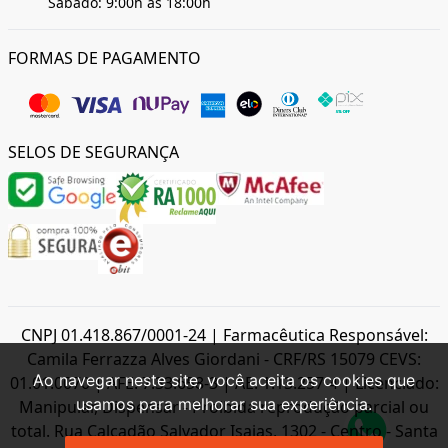
Sábado: 9:00h as 18:00h
FORMAS DE PAGAMENTO
SELOS DE SEGURANÇA
CNPJ 01.418.867/0001-24 | Farmacêutica Responsável:
Camila Ferrazza Alves Giordani - CRF/RS 15079 CEVS:
Ao navegar neste site, você aceita os cookies que
01.01.0070 | AFE: 7.33.658-3 | AE: 1.13.257-4 | Licenciado:
usamos para melhorar sua experiência.
Manipular, Dispensar - Proibida reprodução parcial ou
total. Rua Calçadão Salvador Isaias, 1302 - Centro - Santa