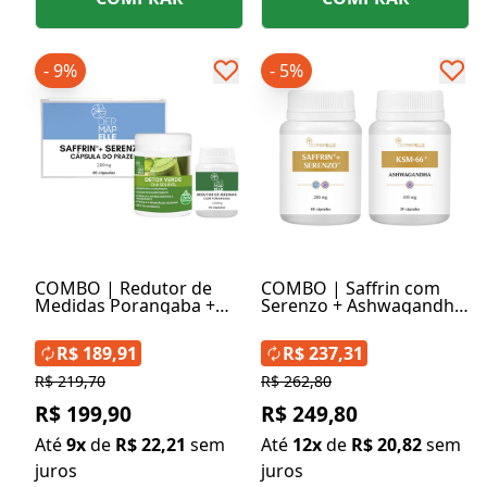
- 9%
- 5%
COMBO | Redutor de
COMBO | Saffrin com
Medidas Porangaba +
Serenzo + Ashwagandha
Chá Solúvel Detox Verde
- Vigor Max
+ Saffrin com Serenzo
R$ 189,91
R$ 237,31
R$ 219,70
R$ 262,80
R$ 199,90
R$ 249,80
Até
9x
de
R$ 22,21
sem
Até
12x
de
R$ 20,82
sem
juros
juros