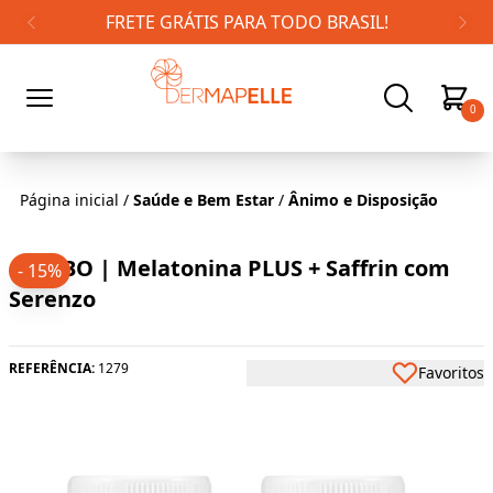
FRETE GRÁTIS PARA TODO BRASIL!
0
Página inicial
/
Saúde e Bem Estar
/
Ânimo e Disposição
COMBO | Melatonina PLUS + Saffrin com
- 15%
Serenzo
REFERÊNCIA:
1279
Favoritos