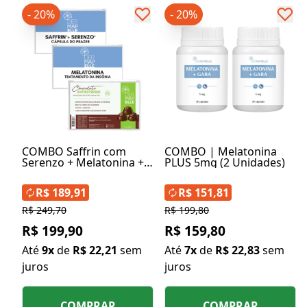
- 20%
- 20%
COMBO Saffrin com
COMBO | Melatonina
Serenzo + Melatonina +
PLUS 5mg (2 Unidades)
Chocolate Antiestresse
R$ 189,91
R$ 151,81
R$ 249,70
R$ 199,80
R$ 199,90
R$ 159,80
Até
9x
de
R$ 22,21
sem
Até
7x
de
R$ 22,83
sem
juros
juros
COMPRAR
COMPRAR