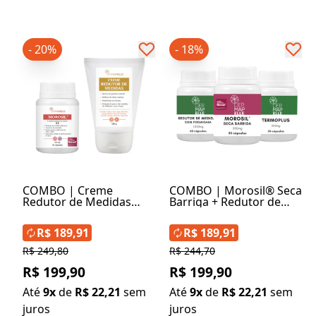
- 20%
- 18%
COMBO | Creme
COMBO | Morosil® Seca
Redutor de Medidas
Barriga + Redutor de
120g + Morosil® Seca
Medidas com Porangaba
Barriga 500mg 30
+ Termoplus
R$ 189,91
R$ 189,91
Cápsulas
R$ 249,80
R$ 244,70
R$ 199,90
R$ 199,90
Até
9x
de
R$ 22,21
sem
Até
9x
de
R$ 22,21
sem
juros
juros