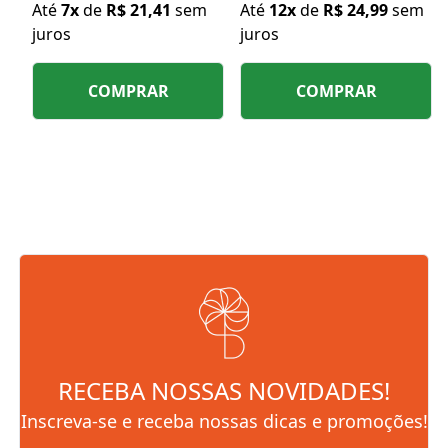
Até
7x
de
R$ 21,41
sem
Até
12x
de
R$ 24,99
sem
juros
juros
COMPRAR
COMPRAR
RECEBA NOSSAS NOVIDADES!
Inscreva-se e receba nossas dicas e promoções!