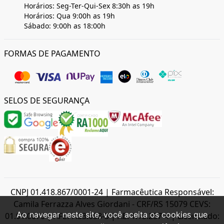
Horários: Seg-Ter-Qui-Sex 8:30h as 19h
Horários: Qua 9:00h as 19h
Sábado: 9:00h as 18:00h
FORMAS DE PAGAMENTO
SELOS DE SEGURANÇA
CNPJ 01.418.867/0001-24 | Farmacêutica Responsável:
Camila Ferrazza Alves Giordani - CRF/RS 15079 CEVS:
Ao navegar neste site, você aceita os cookies que
01.01.0070 | AFE: 7.33.658-3 | AE: 1.13.257-4 | Licenciado: