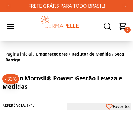
FRETE GRÁTIS PARA TODO BRASIL!
0
Página inicial
/
Emagrecedores
/
Redutor de Medida
/
Seca
Barriga
Combo Morosil® Power: Gestão Leveza e
- 33%
Medidas
REFERÊNCIA:
1747
Favoritos