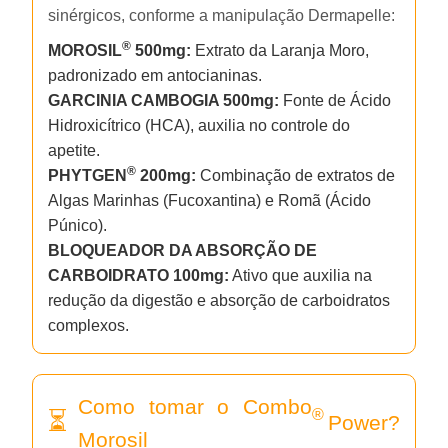
sinérgicos, conforme a manipulação Dermapelle:
®
MOROSIL
500mg:
Extrato da Laranja Moro,
padronizado em antocianinas.
GARCINIA CAMBOGIA 500mg:
Fonte de Ácido
Hidroxicítrico (HCA), auxilia no controle do
apetite.
®
PHYTGEN
200mg:
Combinação de extratos de
Algas Marinhas (Fucoxantina) e Romã (Ácido
Púnico).
BLOQUEADOR DA ABSORÇÃO DE
CARBOIDRATO 100mg:
Ativo que auxilia na
redução da digestão e absorção de carboidratos
complexos.
Como tomar o Combo
®
Power?
Morosil