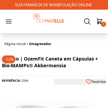
FRETE GRÁTIS PARA TODO BRASIL!
0
Página inicial
/
Emagrecedor
Combo | OzemFit Caneta em Cápsulas +
- 12%
Bio-MAMPs® Akkermansia
REFERÊNCIA:
2504
Favoritos