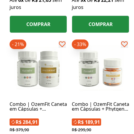
juros
juros
COMPRAR
COMPRAR
- 21%
- 33%
Combo | OzemFit Caneta
Combo | OzemFit Caneta
em Cápsulas +
em Cápsulas + Phytgen
Akkermat® 150mg 30
200mg 30 Cápsulas
Cápsulas
R$ 284,91
R$ 189,91
R$ 379,90
R$ 299,90