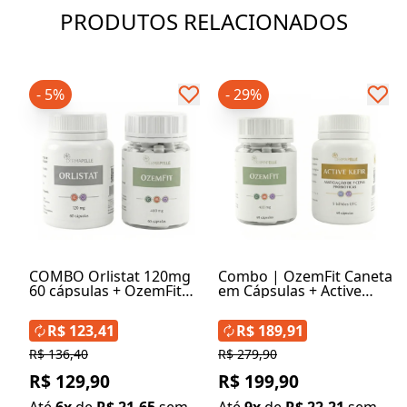
PRODUTOS RELACIONADOS
- 5%
- 29%
COMBO Orlistat 120mg
Combo | OzemFit Caneta
60 cápsulas + OzemFit
em Cápsulas + Active
Caneta em Cápsulas
Kefir 5 bilhões UFC 60
400mg 60 cápsulas
cápsulas
R$ 123,41
R$ 189,91
R$ 136,40
R$ 279,90
R$ 129,90
R$ 199,90
Até
6x
de
R$ 21,65
sem
Até
9x
de
R$ 22,21
sem