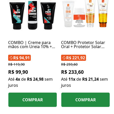
COMBO | Creme para
COMBO Protetor Solar
mãos com Ureia 10% +
Oral + Protetor Solar
Espuma de Barbear +
Facial FPS 60 + Gel Pós
Protetor Facial FPS 30
Sol + Protetor Solar FPS
R$ 94,91
R$ 221,92
50
R$ 119,90
R$ 259,60
R$ 99,90
R$ 233,60
Até
4x
de
R$ 24,98
sem
Até
11x
de
R$ 21,24
sem
juros
juros
COMPRAR
COMPRAR