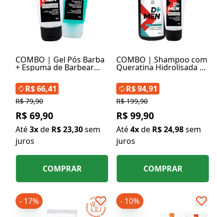
COMBO | Gel Pós Barba
COMBO | Shampoo com
+ Espuma de Barbear
Queratina Hidrolisada +
com Extrato de Aloe e
Espuma de Barbear com
Vera
Extrato de Aloe e Vera
R$ 66,41
R$ 94,91
R$ 79,90
R$ 199,90
R$ 69,90
R$ 99,90
Até
3x
de
R$ 23,30
sem
Até
4x
de
R$ 24,98
sem
juros
juros
COMPRAR
COMPRAR
- 17%
- 10%