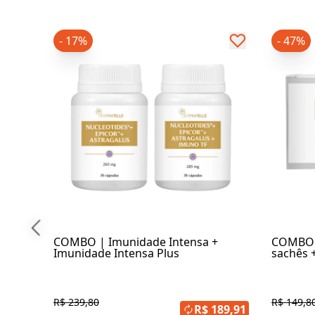
- 17%
- 47%
COMBO | Imunidade Intensa +
COMBO S
Imunidade Intensa Plus
sachês 
100ml
R$ 239,80
R$ 149,8
R$ 189,91