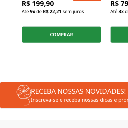
R$ 199,90
R$ 79
Até
9x
de
R$ 22,21
sem juros
Até
3x
COMPRAR
RECEBA NOSSAS NOVIDADES!
Inscreva-se e receba nossas dicas e pr