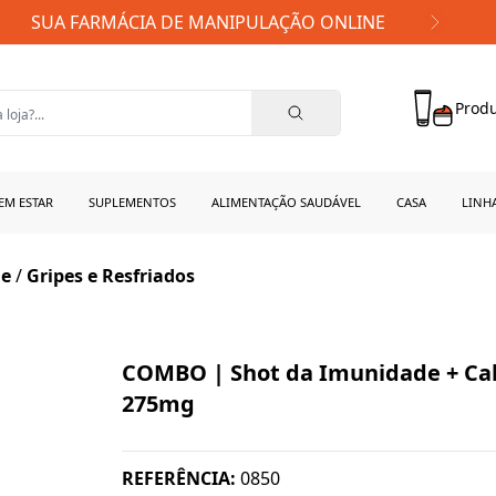
FRETE GRÁTIS PARA TODO BRASIL!
Produ
EM ESTAR
SUPLEMENTOS
ALIMENTAÇÃO SAUDÁVEL
CASA
LINH
de
/
Gripes e Resfriados
COMBO | Shot da Imunidade + Ca
275mg
REFERÊNCIA:
0850