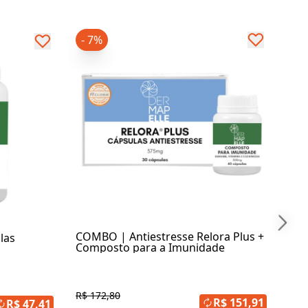
- 7%
- 
COM
Imu
R$ 
R$
At
COMBO | Antiestresse Relora Plus +
las
Composto para a Imunidade
R$ 172,80
R$ 151,91
R$ 47,41