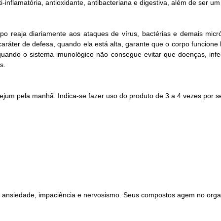
i-inflamatória, antioxidante, antibacteriana e digestiva, além de ser u
po reaja diariamente aos ataques de vírus, bactérias e demais micr
ráter de defesa, quando ela está alta, garante que o corpo funcione li
quando o sistema imunológico não consegue evitar que doenças, infe
s.
jum pela manhã. Indica-se fazer uso do produto de 3 a 4 vezes por 
a ansiedade, impaciência e nervosismo. Seus compostos agem no orga