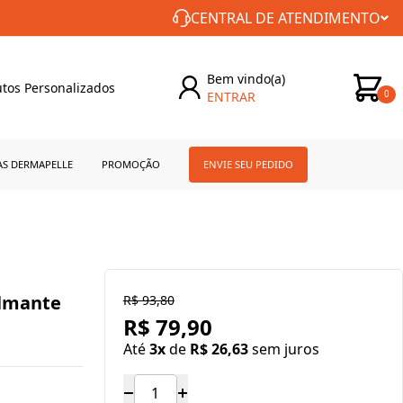
CONSTÂNCIA NO CUIDADO COM VOCÊ!
CENTRAL DE ATENDIMENTO
Bem vindo(a)
tos Personalizados
ENTRAR
0
AS DERMAPELLE
PROMOÇÃO
ENVIE SEU PEDIDO
lmante
R$ 93,80
R$ 79,90
Até
3x
de
R$ 26,63
sem juros