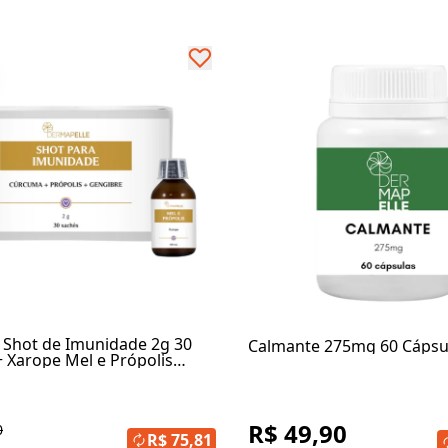
hot de Imunidade 2g 30
Calmante 275mg 60 Cápsu
+ Xarope Mel e Própolis
R$ 49,90
0
R$ 75,81