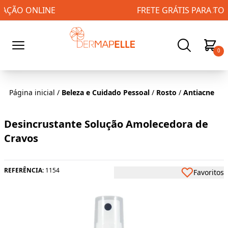
FRETE GRÁTIS PARA TODO BRASIL!
0
Página inicial
/
Beleza e Cuidado Pessoal
/
Rosto
/
Antiacne
Desincrustante Solução Amolecedora de
Cravos
REFERÊNCIA:
1154
Favoritos