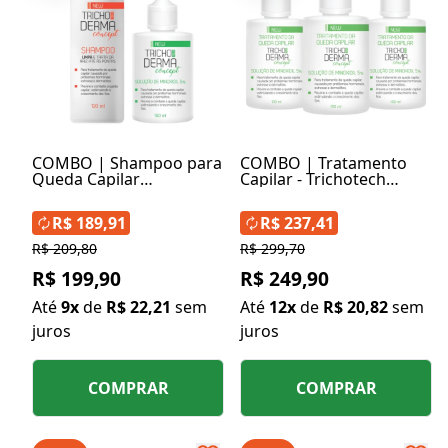
COMBO | Shampoo para
COMBO | Tratamento
Queda Capilar
Capilar - Trichotech
TrichoTech + Solução de
Solução de Minoxidil 5%
Minoxidil 5% TrichoTech
100ml (3 Unidades)
R$ 189,91
R$ 237,41
R$ 209,80
R$ 299,70
R$ 199,90
R$ 249,90
Até
9x
de
R$ 22,21
sem
Até
12x
de
R$ 20,82
sem
juros
juros
COMPRAR
COMPRAR