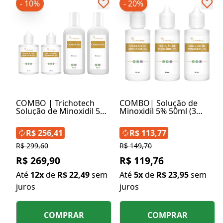
- 10%
- 20%
COMBO | Trichotech
COMBO| Solução de
Solução de Minoxidil 5%
Minoxidil 5% 50ml (3
(2un) + Shampoo Anti-
Unidades)
Queda Capsaicina (2un)
R$ 256,41
R$ 113,77
R$ 299,60
R$ 149,70
R$ 269,90
R$ 119,76
Até
12x
de
R$ 22,49
sem
Até
5x
de
R$ 23,95
sem
juros
juros
COMPRAR
COMPRAR