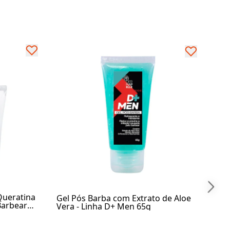
Pro
Ver
R$
At
ueratina
Gel Pós Barba com Extrato de Aloe
Barbear
Vera - Linha D+ Men 65g
a