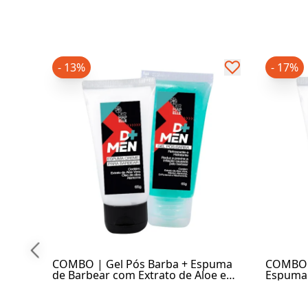
- 13%
- 17%
COMBO | Gel Pós Barba + Espuma
COMBO |
de Barbear com Extrato de Aloe e
Espuma 
Vera
Aloe e V