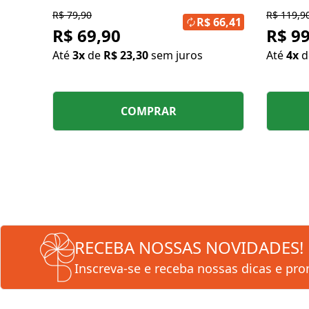
R$ 79,90
R$ 119,9
R$ 66,41
R$ 69,90
R$ 99
Até
3x
de
R$ 23,30
sem juros
Até
4x
COMPRAR
RECEBA NOSSAS NOVIDADES!
Inscreva-se e receba nossas dicas e pr