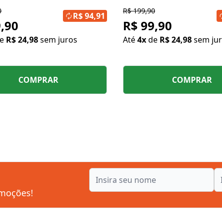
0
R$ 199,90
R$ 94,91
,90
R$ 99,90
de
R$ 24,98
sem juros
Até
4x
de
R$ 24,98
sem ju
COMPRAR
COMPRAR
omoções!