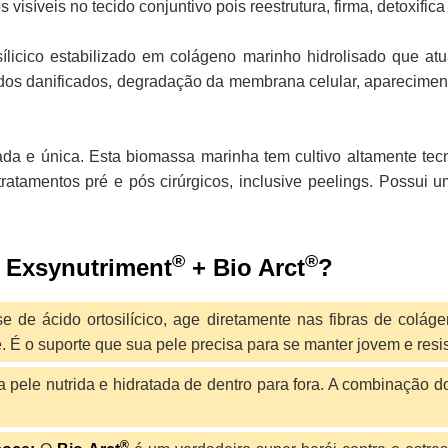
 visíveis no tecido conjuntivo pois reestrutura, firma, detoxifica
icico estabilizado em colágeno marinho hidrolisado que atua
idos danificados, degradação da membrana celular, aparecimen
a e única. Esta biomassa marinha tem cultivo altamente tecn
ratamentos pré e pós cirúrgicos, inclusive peelings. Possui 
®
®
e Exsynutriment
+ Bio Arct
?
e de ácido ortosilícico, age diretamente nas fibras de coláge
. É o suporte que sua pele precisa para se manter jovem e resis
a pele nutrida e hidratada de dentro para fora. A combinação d
®