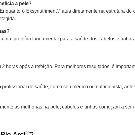
eficia a pele?
 Enquanto o Exsynutriment® atua diretamente na estrutura do c
otegida.
has?
atina, proteína fundamental para a saúde dos cabelos e unhas. 
2 horas após a refeição. Para melhores resultados, é important
ofissional de saúde, como seu médico ou nutricionista, antes 
almente as melhorias na pele, cabelos e unhas começam a se
®
Bio Arct
?