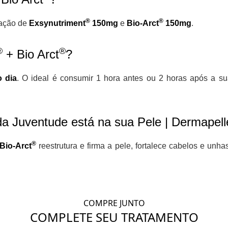
®
®
ação de
Exsynutriment
150mg
e
Bio-Arct
150mg
.
®
®
+ Bio Arct
?
o dia
. O ideal é consumir 1 hora antes ou 2 horas após a sua
a Juventude está na sua Pele | Dermapell
®
Bio-Arct
reestrutura e firma a pele, fortalece cabelos e un
COMPRE JUNTO
COMPLETE SEU TRATAMENTO