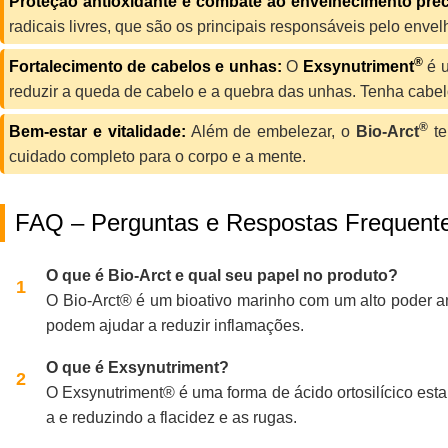
Proteção antioxidante e combate ao envelhecimento pre
radicais livres, que são os principais responsáveis pelo envel
®
Fortalecimento de cabelos e unhas:
O
Exsynutriment
é 
reduzir a queda de cabelo e a quebra das unhas. Tenha cabelo
®
Bem-estar e vitalidade:
Além de embelezar, o
Bio-Arct
te
cuidado completo para o corpo e a mente.
FAQ – Perguntas e Respostas Frequent
O que é Bio-Arct e qual seu papel no produto?
O Bio-Arct® é um bioativo marinho com um alto poder a
podem ajudar a reduzir inflamações.
O que é Exsynutriment?
O Exsynutriment® é uma forma de ácido ortosilícico estab
a e reduzindo a flacidez e as rugas.