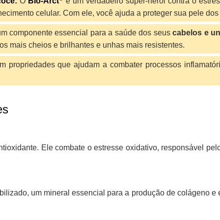
coce:
O
Bio-Arct
é um verdadeiro super-herói contra o estres
hecimento celular. Com ele, você ajuda a proteger sua pele dos 
um componente essencial para a saúde dos seus
cabelos e u
s mais cheios e brilhantes e unhas mais resistentes.
m propriedades que ajudam a combater processos inflamatóri
es
ntioxidante. Ele combate o estresse oxidativo, responsável p
ilizado, um mineral essencial para a produção de colágeno e ela