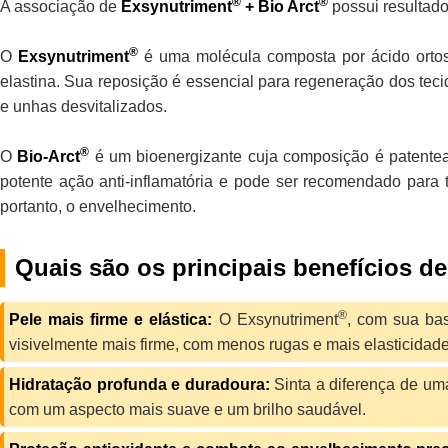
®
®
A associação de
Exsynutriment
+ Bio Arct
possui resultados
®
O
Exsynutriment
é uma molécula composta por ácido ortosíl
elastina. Sua reposição é essencial para regeneração dos tec
e unhas desvitalizados.
®
O
Bio-Arct
é um bioenergizante cuja composição é patentead
potente ação anti-inflamatória e pode ser recomendado para t
portanto, o envelhecimento.
Quais são os principais benefícios d
®
Pele mais firme e elástica:
O Exsynutriment
, com sua bas
visivelmente mais firme, com menos rugas e mais elasticidade
Hidratação profunda e duradoura:
Sinta a diferença de um
com um aspecto mais suave e um brilho saudável.