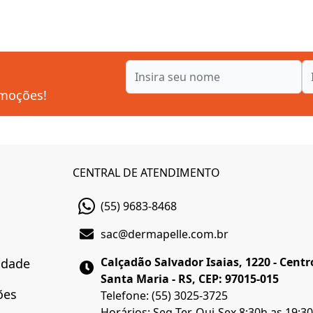
omoções!
CENTRAL DE ATENDIMENTO
(55) 9683-8468
sac@dermapelle.com.br
Calçadão Salvador Isaias, 1220 - Centr
cidade
Santa Maria - RS, CEP: 97015-015
ões
Telefone: (55) 3025-3725
Horários: Seg-Ter-Qui-Sex 8:30h as 19:3