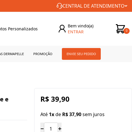
CONSTÂNCIA NO CUIDADO COM VOCÊ!
CENTRAL DE ATENDIMENTO
Bem vindo(a)
tos Personalizados
ENTRAR
0
AS DERMAPELLE
PROMOÇÃO
ENVIE SEU PEDIDO
R$ 39,90
e e
Até
1x
de
R$ 37,90
sem juros