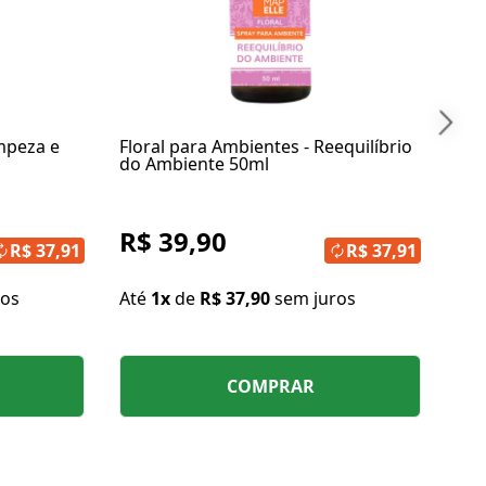
At
impeza e
Floral para Ambientes - Reequilíbrio
do Ambiente 50ml
R$ 39,90
R$ 37,91
R$ 37,91
ros
Até
1x
de
R$ 37,90
sem juros
COMPRAR