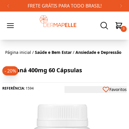
FRETE GRÁTIS PARA TODO BRASIL!
0
Página inicial
/
Saúde e Bem Estar
/
Ansiedade e Depressão
Guaraná 400mg 60 Cápsulas
- 20%
REFERÊNCIA:
1594
Favoritos