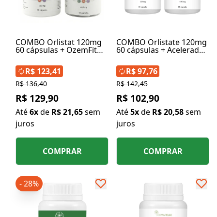
COMBO Orlistat 120mg
COMBO Orlistate 120mg
60 cápsulas + OzemFit
60 cápsulas + Acelerador
Caneta em Cápsulas
de Metabolismo 400mg
400mg 60 cápsulas
60 cápsulas
R$ 123,41
R$ 97,76
R$ 136,40
R$ 142,45
R$ 129,90
R$ 102,90
Até
6x
de
R$ 21,65
sem
Até
5x
de
R$ 20,58
sem
juros
juros
COMPRAR
COMPRAR
- 28%