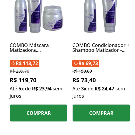
COMBO Máscara
COMBO Condicionador +
Matizadora,
Shampoo Matizador -
Condicionador
Linha Blonde Glow
Matizador e Shampoo
R$ 113,72
R$ 69,73
Matizador - Blonde Glow
R$ 239,70
R$ 159,80
R$ 119,70
R$ 73,40
Até
5x
de
R$ 23,94
sem
Até
3x
de
R$ 24,47
sem
juros
juros
COMPRAR
COMPRAR