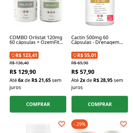
COMBO Orlistat 120mg
Cactin 500mg 60
60 cápsulas + OzemFit
Cápsulas - Drenagem
Caneta em Cápsulas
Linfática em Cápsulas
400mg 60 cápsulas
R$ 123,41
R$ 55,01
R$ 136,40
R$ 69,90
R$ 129,90
R$ 57,90
Até
6x
de
R$ 21,65
sem
Até
2x
de
R$ 28,95
sem
juros
juros
COMPRAR
COMPRAR
- 29%