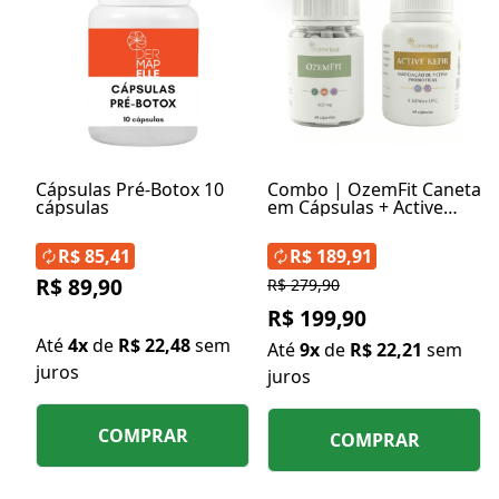
Cápsulas Pré-Botox 10
Combo | OzemFit Caneta
cápsulas
em Cápsulas + Active
Kefir 5 bilhões UFC 60
cápsulas
R$ 85,41
R$ 189,91
R$ 89,90
R$ 279,90
R$ 199,90
Até
4x
de
R$ 22,48
sem
Até
9x
de
R$ 22,21
sem
juros
juros
COMPRAR
COMPRAR