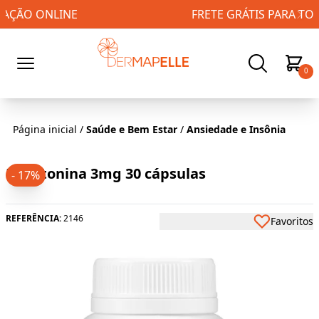
FRETE GRÁTIS PARA TODO BRASIL!
0
Página inicial
/
Saúde e Bem Estar
/
Ansiedade e Insônia
Melatonina 3mg 30 cápsulas
- 17%
REFERÊNCIA:
2146
Favoritos