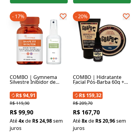
- 17%
- 20%
COMBO | Gymnema
COMBO | Hidratante
Silvestre Inibidor de
Facial Pós-Barba 60g +
Doces em Spray + Shape
Óleo Pós-Barba 30ml +
Fit Redutor com Óleo de
Pomada Capilar Efeito
R$ 94,91
R$ 159,32
Cártamo
Matte 130g
R$ 119,90
R$ 209,70
R$ 99,90
R$ 167,70
Até
4x
de
R$ 24,98
sem
Até
8x
de
R$ 20,96
sem
juros
juros