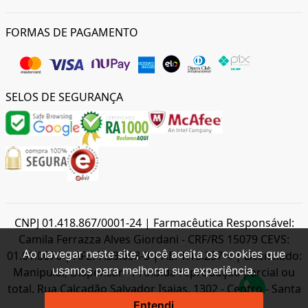
FORMAS DE PAGAMENTO
SELOS DE SEGURANÇA
CNPJ 01.418.867/0001-24 | Farmacêutica Responsável:
Camila Ferrazza Alves Giordani - CRF/RS 15079 CEVS:
Ao navegar neste site, você aceita os cookies que
01.01.0070 | AFE: 7.33.658-3 | AE: 1.13.257-4 | Licenciado:
usamos para melhorar sua experiência.
Manipular, Dispensar - Proibida reprodução parcial ou
total. Rua Calçadão Salvador Isaias, 1302 - Centro - Santa
Maria - RS - CEP 97.015-015
Entendi