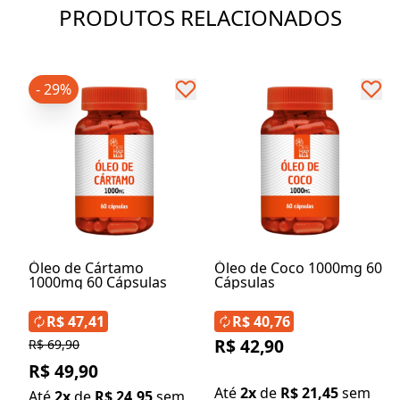
PRODUTOS RELACIONADOS
- 29%
Óleo de Cártamo
Óleo de Coco 1000mg 60
1000mg 60 Cápsulas
Cápsulas
R$ 47,41
R$ 40,76
R$ 42,90
R$ 69,90
R$ 49,90
Até
2x
de
R$ 21,45
sem
Até
2x
de
R$ 24,95
sem