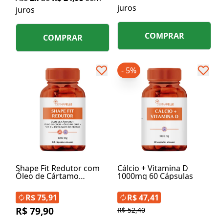
juros
juros
COMPRAR
COMPRAR
- 5%
Shape Fit Redutor com
Cálcio + Vitamina D
Óleo de Cártamo
1000mg 60 Cápsulas
1000mg
R$ 75,91
R$ 47,41
R$ 79,90
R$ 52,40