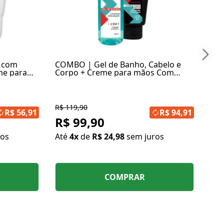
At
 com
COMBO | Gel de Banho, Cabelo e
eme para
Corpo + Creme para mãos Com
Ureia 10%
R$ 119,90
R$ 56,91
R$ 94,91
R$ 99,90
ros
Até
4x
de
R$ 24,98
sem juros
COMPRAR