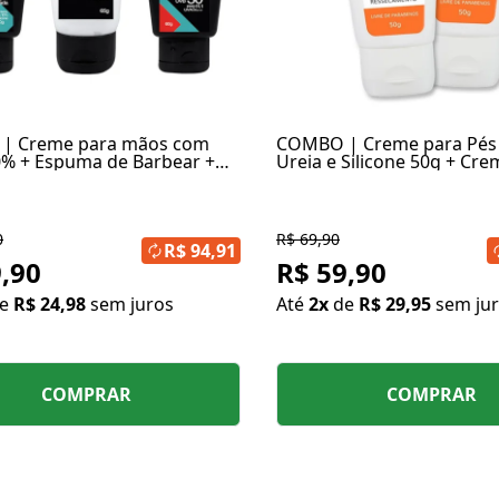
| Creme para mãos com
COMBO | Creme para Pés
0% + Espuma de Barbear +
Ureia e Silicone 50g + Cr
 Facial FPS 30
Mãos com Ureia 10% 50g
0
R$ 69,90
R$ 94,91
,90
R$ 59,90
de
R$ 24,98
sem juros
Até
2x
de
R$ 29,95
sem ju
COMPRAR
COMPRAR