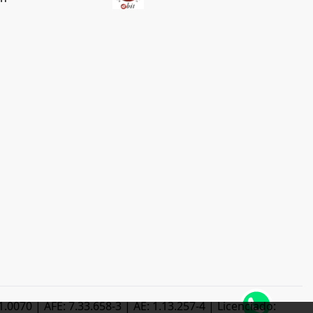
0070 | AFE: 7.33.658-3 | AE: 1.13.257-4 | Licenciado: