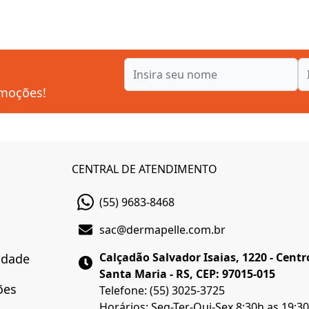
omoções!
CENTRAL DE ATENDIMENTO
(55) 9683-8468
sac@dermapelle.com.br
Calçadão Salvador Isaias, 1220 - Centr
cidade
Santa Maria - RS, CEP: 97015-015
ões
Telefone: (55) 3025-3725
Horários: Seg-Ter-Qui-Sex 8:30h as 19:3