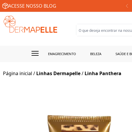
SUA FARMÁCIA DE MANIPULAÇÃO ONLINE
ACESSE NOSSO BLOG
EMAGRECIMENTO
BELEZA
SAÚDE E B
Página inicial
/
Linhas Dermapelle
/
Linha Panthera