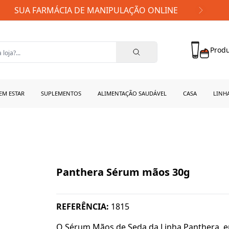
FRETE GRÁTIS PARA TODO BRASIL!
Produ
EM ESTAR
SUPLEMENTOS
ALIMENTAÇÃO SAUDÁVEL
CASA
LINH
Panthera Sérum mãos 30g
REFERÊNCIA:
1815
O Sérum Mãos de Seda da Linha Panthera, e