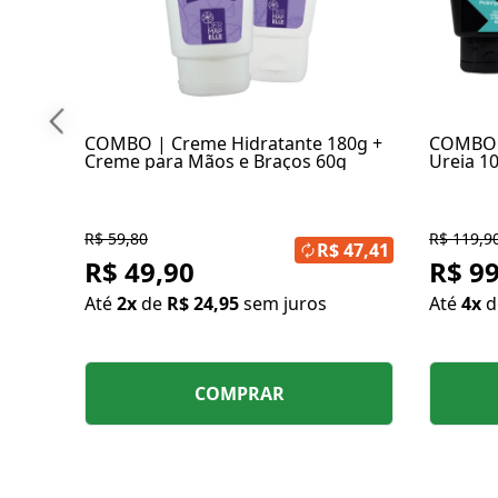
COMBO | Creme Hidratante 180g +
COMBO 
Creme para Mãos e Braços 60g
Ureia 1
Protetor
R$ 59,80
R$ 119,9
R$ 47,41
R$ 49,90
R$ 99
Até
2x
de
R$ 24,95
sem juros
Até
4x
COMPRAR