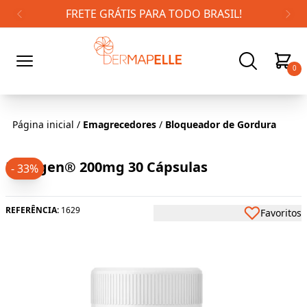
FRETE GRÁTIS PARA TODO BRASIL!
0
Página inicial
/
Emagrecedores
/
Bloqueador de Gordura
PhyTgen® 200mg 30 Cápsulas
- 33%
REFERÊNCIA:
1629
Favoritos