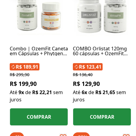
Combo | OzemFit Caneta
COMBO Orlistat 120mg
em Cápsulas + Phytgen
60 cápsulas + OzemFit
200mg 30 Cápsulas
Caneta em Cápsulas
400mg 60 cápsulas
R$ 189,91
R$ 123,41
R$ 299,90
R$ 136,40
R$ 199,90
R$ 129,90
Até
9x
de
R$ 22,21
sem
Até
6x
de
R$ 21,65
sem
juros
juros
COMPRAR
COMPRAR