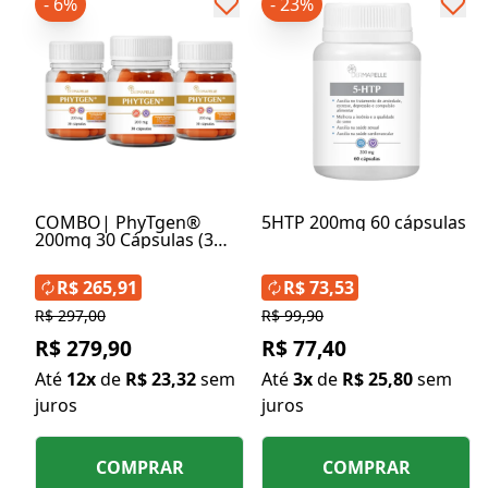
- 6%
- 23%
COMBO| PhyTgen®
5HTP 200mg 60 cápsulas
200mg 30 Cápsulas (3
Unidades)
R$ 265,91
R$ 73,53
R$ 297,00
R$ 99,90
R$ 279,90
R$ 77,40
Até
12x
de
R$ 23,32
sem
Até
3x
de
R$ 25,80
sem
juros
juros
COMPRAR
COMPRAR