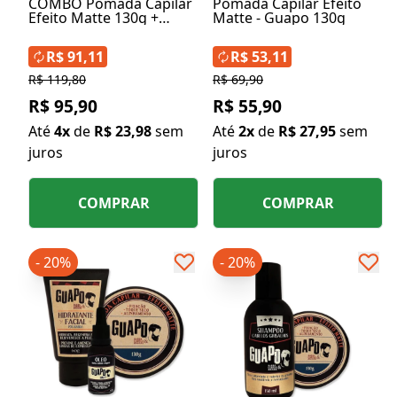
COMBO Pomada Capilar
Pomada Capilar Efeito
Efeito Matte 130g +
Matte - Guapo 130g
Perfume de Ambiente
120ml - Guapo
R$ 91,11
R$ 53,11
R$ 119,80
R$ 69,90
R$ 95,90
R$ 55,90
Até
4x
de
R$ 23,98
sem
Até
2x
de
R$ 27,95
sem
juros
juros
COMPRAR
COMPRAR
- 20%
- 20%