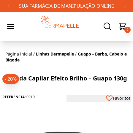
FRETE GRÁTIS PARA TODO BRASIL!
0
Página inicial
/
Linhas Dermapelle
/
Guapo - Barba, Cabelo e
Bigode
Pomada Capilar Efeito Brilho – Guapo 130g
- 20%
REFERÊNCIA:
0919
Favoritos