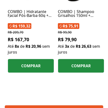
COMBO | Hidratante
COMBO | Shampoo
Facial Pós-Barba 60g +
Grisalhos 150ml +
Óleo Pós-Barba 30ml +
Pomada Capilar Efeito
Pomada Capilar Efeito
Matte 130g
R$ 159,32
R$ 75,91
Matte 130g
R$ 209,70
R$ 99,90
R$ 167,70
R$ 79,90
Até
8x
de
R$ 20,96
sem
Até
3x
de
R$ 26,63
sem
juros
juros
COMPRAR
COMPRAR