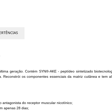
ERTÊNCIAS
E
ima geração. Contém SYN®-AKE - peptídeo sintetizado biotecnologi
. Reconstrói os componentes essenciais da matriz cutânea e tem alt
 antagonista do receptor muscular nicotínico;
em apenas 28 dias;