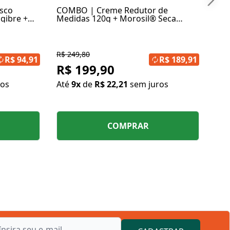
sco
COMBO | Creme Redutor de
ngibre +
Medidas 120g + Morosil® Seca
Barriga 500mg 30 Cápsulas
R$ 249,80
R$ 94,91
R$ 189,91
R$ 199,90
ros
Até
9x
de
R$ 22,21
sem juros
COMPRAR