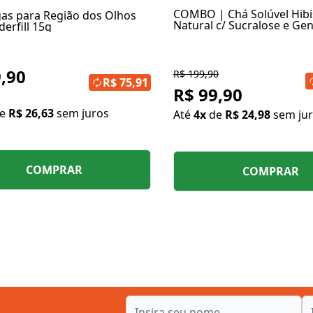
COMBO | Chá Solúvel Hibi
gas para Região dos Olhos
Natural c/ Sucralose e Ge
erfill 15g
Shape Fit Redutor
,90
R$ 199,90
R$ 75,91
R$ 99,90
de
R$ 26,63
sem juros
Até
4x
de
R$ 24,98
sem ju
COMPRAR
COMPRAR