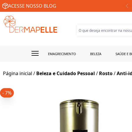
SUA FARMÁCIA DE MANIPULAÇÃO ONLINE
ACESSE NOSSO BLOG
EMAGRECIMENTO
BELEZA
SAÚDE E B
Página inicial
/
Beleza e Cuidado Pessoal
/
Rosto
/
Anti-i
- 7%