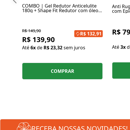
COMBO | Gel Redutor Anticelulite
Anti Ru
180g + Shape Fit Redutor com óleo
com Epid
de Cártamo (2 unidades)
R$ 79
R$ 149,90
R$ 132,91
R$ 139,90
Até
3x
Até
6x
de
R$ 23,32
sem juros
COMPRAR
RECEBA NOSSAS NOVIDADES!