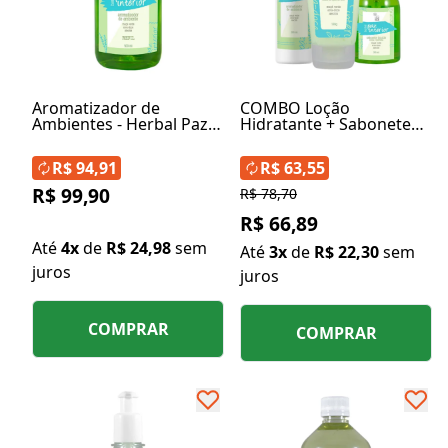
Aromatizador de
COMBO Loção
Ambientes - Herbal Paz
Hidratante + Sabonete
Interior 500ml REFIL
Líquido + Aromatizador
de Ambientes - Herbal
R$ 94,91
R$ 63,55
Paz Interior
R$ 99,90
R$ 78,70
R$ 66,89
Até
4x
de
R$ 24,98
sem
Até
3x
de
R$ 22,30
sem
juros
juros
COMPRAR
COMPRAR