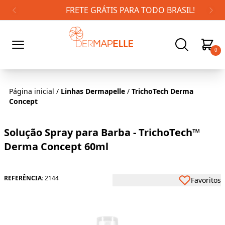
FRETE GRÁTIS PARA TODO BRASIL!
0
Página inicial
/
Linhas Dermapelle
/
TrichoTech Derma
Concept
Solução Spray para Barba - TrichoTech™
Derma Concept 60ml
REFERÊNCIA:
2144
Favoritos