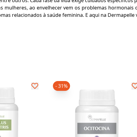
 entre outros. Cada fase da vida exige cuidados específicos 
as mulheres, ao envelhecer vem os problemas hormonais
omas relacionados à saúde feminina. E aqui na Dermapelle 
- 31%