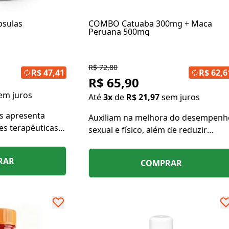
psulas
COMBO Catuaba 300mg + Maca
Peruana 500mg
R$ 72,80
R$ 47,41
R$ 62,6
R$ 65,90
em juros
Até
3x
de
R$ 21,97
sem juros
s apresenta
Auxiliam na melhora do desempenh
es terapêuticas
sexual e físico, além de reduzir
amatória,
sintomas de ansiedade e depressão
io na reposição
RAR
COMPRAR