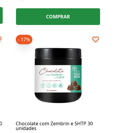
de aumentar a força muscular e
energia.
COMPRAR
- 17%
0
Chocolate com Zembrin e 5HTP 30
unidades