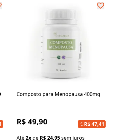
0
Composto para Menopausa 400mg
R$ 49,90
1
R$ 47,41
Até
2x
de
R$ 24,95
sem juros