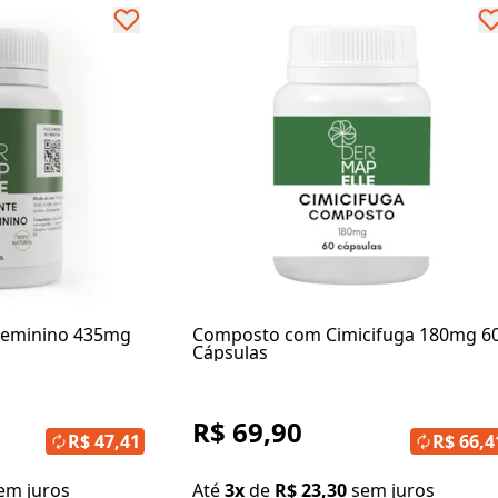
 Feminino 435mg
Composto com Cimicifuga 180mg 6
Cápsulas
R$ 69,90
R$ 47,41
R$ 66,4
em juros
Até
3x
de
R$ 23,30
sem juros