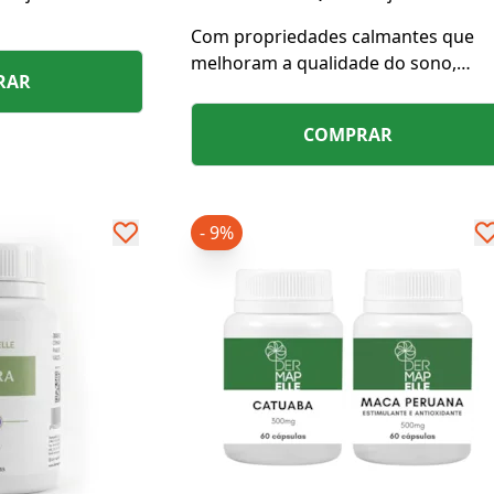
Com propriedades calmantes que
melhoram a qualidade do sono,
RAR
melhoram o humor e reduzem os
sintomas da TPM e menopausa.
COMPRAR
- 9%