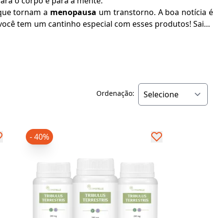
para o corpo e para a mente.
 que tornam a
menopausa
um transtorno. A boa notícia é
você tem um cantinho especial com esses produtos! Saiba
Ordenação:
- 40%