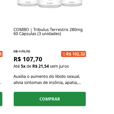
COMBO | Tribulus Terrestris 280mg
60 Cápsulas (3 unidades)
R$ 179,70
8
R$ 102,32
R$ 107,70
Até
5x
de
R$ 21,54
sem juros
Auxilia o aumento do libido sexual,
or
alivia sintomas de insônia, apatia,
irritabilidade e tensões em geral.
COMPRAR