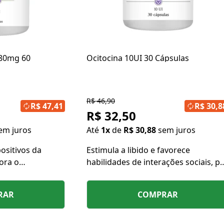
280mg 60
Ocitocina 10UI 30 Cápsulas
R$ 46,90
R$ 47,41
R$ 30,8
R$ 32,50
em juros
Até
1x
de
R$ 30,88
sem juros
positivos da
Estimula a libido e favorece
ora o
habilidades de interações sociais, p
mental.
produzir bem estar e sensação de
carinho pelo próximo.
RAR
COMPRAR