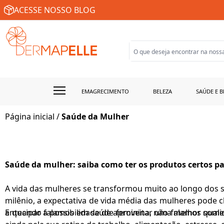
ACESSE NOSSO BLOG
EMAGRECIMENTO
BELEZA
SAÚDE E B
Página inicial
/
Saúde da Mulher
Saúde da mulher: saiba como ter os produtos certos p
A vida das mulheres se transformou muito ao longo dos s
milênio, a expectativa de vida média das mulheres pod
antecipar a possibilidade de aproveitar uma melhor quali
E quando falamos em saúde feminina, não falamos somente