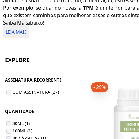
ainda pela sua rotina de trabalho, alimentação, estresse,
Por exemplo, se quando novas, a
TPM
é um terror para 
que existem caminhos para melhorar esses e outros sint
mais logo abaixo!
Saiba Mais
LEIA MAIS
EXPLORE
ASSINATURA RECORRENTE
- 29%
COM ASSINATURA (27)
QUANTIDADE
30ML (1)
100ML (1)
30 CÁPSULAS (1)