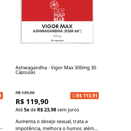
Ashwagandha - Vigor Max 300mg 30
Cápsulas
R$ 139,90
1
R$ 113,91
R$ 119,90
Até
5x
de
R$ 23,98
sem juros
Aumenta o desejo sexual, trata a
 e
impotência, melhora o humor, além