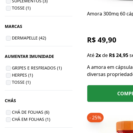
SUPLEMENTOS (3)
TOSSE (1)
Amora 300mg 60 cá
MARCAS
R$ 49,90
DERMAPELLE (42)
Até
2x
de
R$ 24,95
s
AUMENTAR IMUNIDADE
A amora em cápsula
GRIPES E RESFRIADOS (1)
diversas propriedad
HERPES (1)
como ação anti-infl
TOSSE (1)
antioxidante e auxíl
COMP
hormonal.
CHÁS
CHÁ DE FOLHAS (6)
- 25%
CHÁ EM FOLHAS (1)