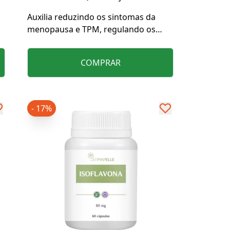
Auxilia reduzindo os sintomas da
menopausa e TPM, regulando os
hormônios e melhorando a
qualidade do sono.
COMPRAR
- 17%