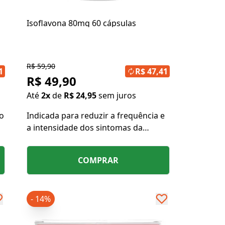
Isoflavona 80mg 60 cápsulas
R$ 59,90
1
R$ 47,41
R$ 49,90
Até
2x
de
R$ 24,95
sem juros
o
Indicada para reduzir a frequência e
a intensidade dos sintomas da
.
menopausa como suor noturno,
ondas de calor e insônia.
COMPRAR
- 14%