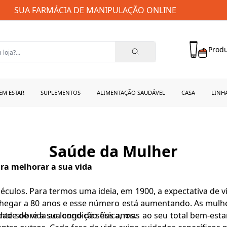
SUA FARMÁCIA DE MANIPULAÇÃO ONLINE
Produ
EM ESTAR
SUPLEMENTOS
ALIMENTAÇÃO SAUDÁVEL
CASA
LINH
Saúde da Mulher
ara melhorar a sua vida
éculos. Para termos uma ideia, em 1900, a expectativa de 
e chegar a 80 anos e esse número está aumentando. As mu
dade de vida ao longo de seus anos.
 sobre a sua condição física, mas ao seu total bem-estar. 