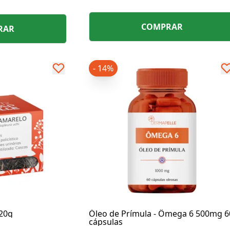
hidrata e regenera os lábios.
 emagrecimento
COMPRAR
RAR
- 14%
 20g
Óleo de Prímula - Ômega 6 500mg 6
cápsulas