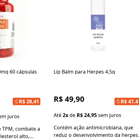
00mg 60 cápsulas
Lip Balm para Herpes 4,5g
R$ 49,90
R$ 28,41
R$ 47,4
Até
2x
de
R$ 24,95
sem juros
em juros
Contém ação antimicrobiana, que
de TPM, combate a
reduz o desenvolvimento da herpes
esterol alto,