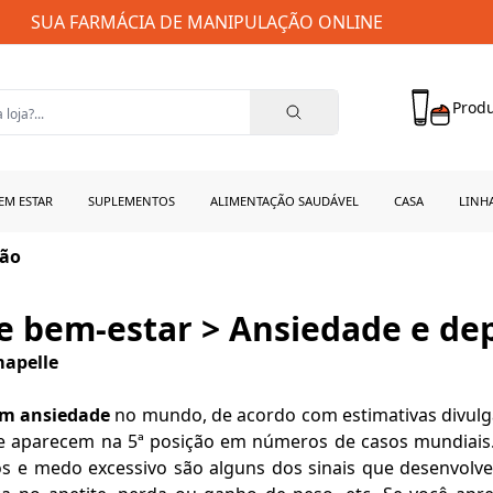
SUA FARMÁCIA DE MANIPULAÇÃO ONLINE
Produ
EM ESTAR
SUPLEMENTOS
ALIMENTAÇÃO SAUDÁVEL
CASA
LINH
são
e bem-estar > Ansiedade e de
mapelle
om ansiedade
no mundo, de acordo com estimativas divulg
e aparecem na 5ª posição em números de casos mundiais. 
vos e medo excessivo são alguns dos sinais que desenvol