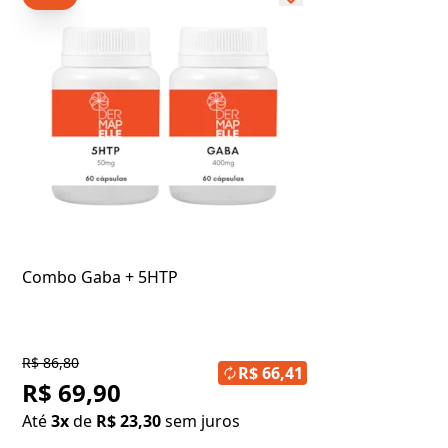
Combo Gaba + 5HTP
R$ 86,80
R$ 66,41
R$ 69,90
Até
3x
de
R$ 23,30
sem juros