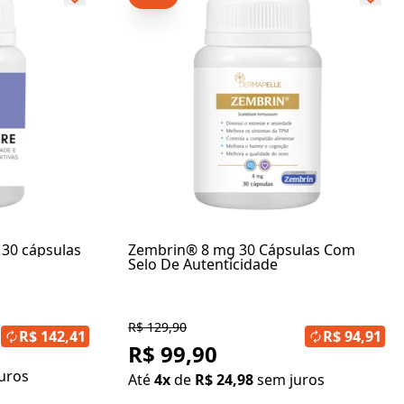
30 cápsulas
Zembrin® 8 mg 30 Cápsulas Com
Selo De Autenticidade
R$ 129,90
R$ 142,41
R$ 94,91
R$ 99,90
uros
Até
4x
de
R$ 24,98
sem juros