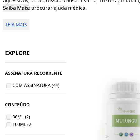
agressivos, a depressão causa insônia, tristeza, muda
importante procurar ajuda médica.
Saiba Mais
LEIA MAIS
EXPLORE
ASSINATURA RECORRENTE
COM ASSINATURA (44)
CONTEÚDO
30ML (2)
100ML (2)