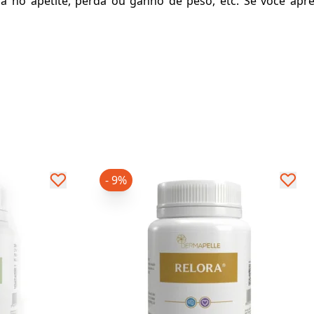
nça no apetite, perda ou ganho de peso, etc. Se você ap
- 9%