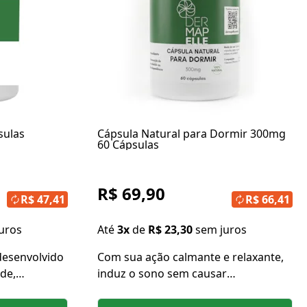
sulas
Cápsula Natural para Dormir 300mg
60 Cápsulas
R$ 69,90
R$ 47,41
R$ 66,41
uros
Até
3x
de
R$ 23,30
sem juros
desenvolvido
Com sua ação calmante e relaxante,
de,
induz o sono sem causar
o. Seus
dependência.
ansiedade,