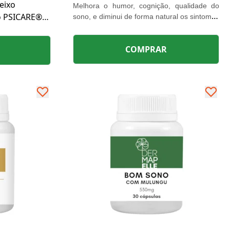
eixo
Melhora o humor, cognição, qualidade do
ro PSICARE®
sono, e diminui de forma natural os sintomas
da ansiedade, depressão, e também da
iedade e o
menopausa.
os sintomas
COMPRAR
 consigo