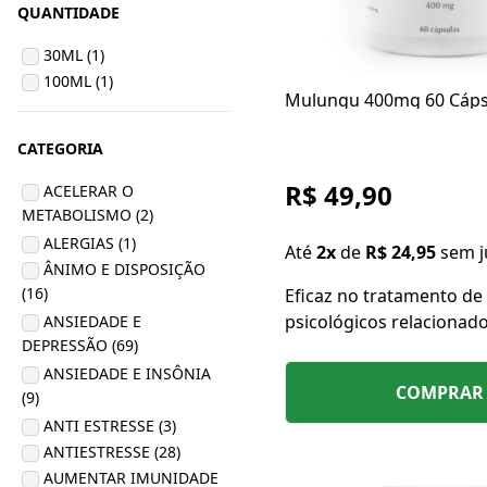
QUANTIDADE
30ML (1)
100ML (1)
Mulungu 400mg 60 Cáps
CATEGORIA
R$ 49,90
ACELERAR O
METABOLISMO (2)
ALERGIAS (1)
Até
2x
de
R$ 24,95
sem j
ÂNIMO E DISPOSIÇÃO
(16)
Eficaz no tratamento d
psicológicos relacionad
ANSIEDADE E
DEPRESSÃO (69)
estresse, trata também h
insônia, neurose, ansied
ANSIEDADE E INSÔNIA
COMPRAR
(9)
depressão, ataque de pâ
compulsões, entre outr
ANTI ESTRESSE (3)
ANTIESTRESSE (28)
AUMENTAR IMUNIDADE