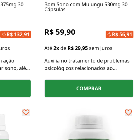
s 375mg 30
Bom Sono com Mulungu 530mg 30
Cápsulas
R$ 59,90
R$ 132,91
R$ 56,91
uros
Até
2x
de
R$ 29,95
sem juros
m ação
Auxilia no tratamento de problemas
ar sono, além
psicológicos relacionados ao
rtisol e a
estresse, insônia, ansiedade,
lacionada ao
agitação e ataques de pânico.
COMPRAR