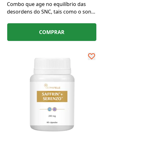
Combo que age no equilíbrio das
desordens do SNC, tais como o sono,
memória, aprendizado e a regulação
da temperatura e humor.
COMPRAR