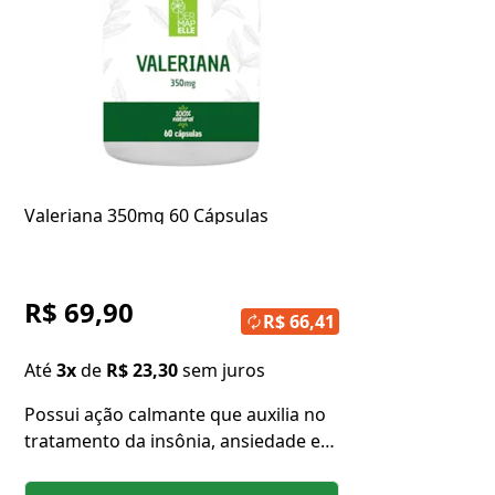
Valeriana 350mg 60 Cápsulas
R$ 69,90
R$ 66,41
Até
3x
de
R$ 23,30
sem juros
Possui ação calmante que auxilia no
tratamento da insônia, ansiedade e
estresse.