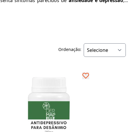
resenta sintomas parecidos de
ansiedade e depressão
, é
Ordenação: