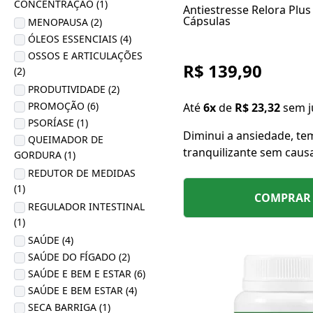
CONCENTRAÇÃO (1)
Antiestresse Relora Plu
Cápsulas
MENOPAUSA (2)
ÓLEOS ESSENCIAIS (4)
OSSOS E ARTICULAÇÕES
R$ 139,90
(2)
PRODUTIVIDADE (2)
PROMOÇÃO (6)
Até
6x
de
R$ 23,32
sem j
PSORÍASE (1)
Diminui a ansiedade, te
QUEIMADOR DE
tranquilizante sem caus
GORDURA (1)
de reduzir os níveis de co
REDUTOR DE MEDIDAS
compulsão alimentar re
(1)
COMPRAR
estresse.
REGULADOR INTESTINAL
(1)
SAÚDE (4)
SAÚDE DO FÍGADO (2)
SAÚDE E BEM E ESTAR (6)
SAÚDE E BEM ESTAR (4)
SECA BARRIGA (1)