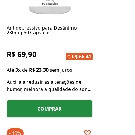
Antidepressivo para Desânimo
280mg 60 Cápsulas
R$ 69,90
R$ 66,41
Até
3x
de
R$ 23,30
sem juros
Auxilia a reduzir as alterações de
humor, melhora a qualidade do sono
e alivia os sintomas da depressão e
ansiedade.
COMPRAR
- 19%