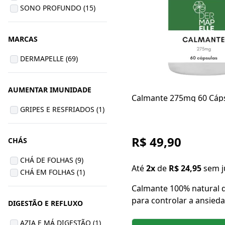
SONO PROFUNDO (15)
MARCAS
DERMAPELLE (69)
AUMENTAR IMUNIDADE
Calmante 275mg 60 Cáp
GRIPES E RESFRIADOS (1)
R$ 49,90
CHÁS
CHÁ DE FOLHAS (9)
Até
2x
de
R$ 24,95
sem j
CHÁ EM FOLHAS (1)
Calmante 100% natural 
para controlar a ansieda
DIGESTÃO E REFLUXO
impaciência e nervosism
AZIA E MÁ DIGESTÃO (1)
compostos combatem a 