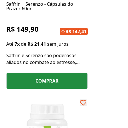
Saffrin + Serenzo - Cápsulas do
Prazer 60un
R$ 149,90
R$ 142,41
Até
7x
de
R$ 21,41
sem juros
Saffrin e Serenzo são poderosos
aliados no combate ao estresse,
diminuindo a ansiedade,
irritabilidade e contribui para a
COMPRAR
normalização do nível do cortisol.