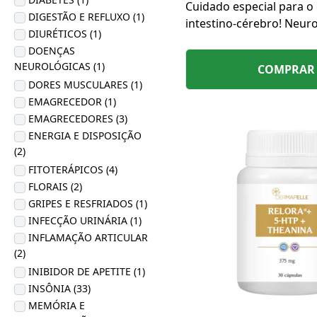
Cuidado especial para o 
DIGESTÃO E REFLUXO (1)
intestino-cérebro! Neu
DIURÉTICOS (1)
regula o estresse, a ans
DOENÇAS
humor, além de reduzir 
NEUROLÓGICAS (1)
COMPRAR
da depressão. Viva bem
DORES MUSCULARES (1)
mesma e com o mundo!
EMAGRECEDOR (1)
EMAGRECEDORES (3)
ENERGIA E DISPOSIÇÃO
(2)
FITOTERÁPICOS (4)
FLORAIS (2)
GRIPES E RESFRIADOS (1)
INFECÇÃO URINÁRIA (1)
INFLAMAÇÃO ARTICULAR
(2)
INIBIDOR DE APETITE (1)
INSÔNIA (33)
MEMÓRIA E