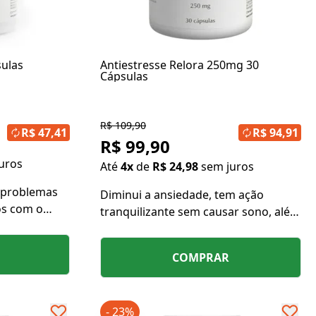
ulas
Antiestresse Relora 250mg 30
Cápsulas
R$ 109,90
R$ 47,41
R$ 94,91
R$ 99,90
uros
Até
4x
de
R$ 24,98
sem juros
e problemas
Diminui a ansiedade, tem ação
os com o
tranquilizante sem causar sono, além
isteria,
de reduzir os níveis de cortisol e a
ade, agitaçã,
compulsão alimentar relacionada ao
COMPRAR
nico,
estresse.
os
- 23%