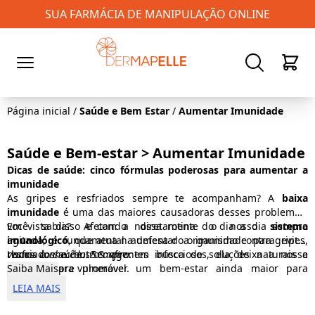
SUA FARMÁCIA DE MANIPULAÇÃO ONLINE
0
Página inicial
/
Saúde e Bem Estar
/
Aumentar Imunidade
Saúde e Bem-estar > Aumentar Imunidade
Dicas de saúde: cinco fórmulas poderosas para aumentar a
imunidade
As gripes e resfriados sempre te acompanham? A
baixa
imunidade
é uma das maiores causadoras desses problemas,
você sabia? Afetando diretamente o nosso
Em vista disso e com a nossa rotina do dia a dia sempre
sistema
imunológico
agitada, é fundamental
, que atua na defesa do organismo contra gripes,
aumentar a imunidade para evitar
resfriados e outros agentes infecciosos, ela deixa a nossa
riscos à saúde. Sempre em busca de soluções naturais e
Vamos conhecê-los? Confira:
saúde sempre vulnerável.
eficazes para promover um bem-estar ainda maior para
Saiba Mais
homens e mulheres, o time da Dermapelle selecionou cinco
LEIA MAIS
fórmulas para dar um gás na imunidade e tornar o sistema
imunológico ainda mais forte!