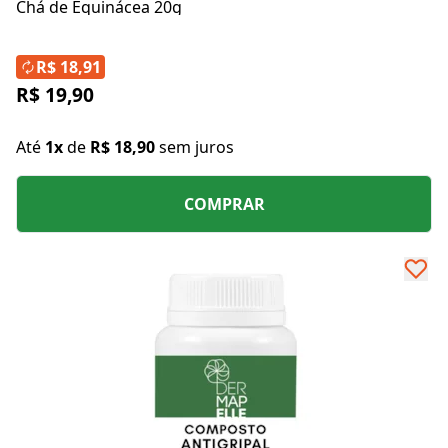
Chá de Equinácea 20g
R$ 18,91
R$ 19,90
Até
1x
de
R$ 18,90
sem juros
COMPRAR