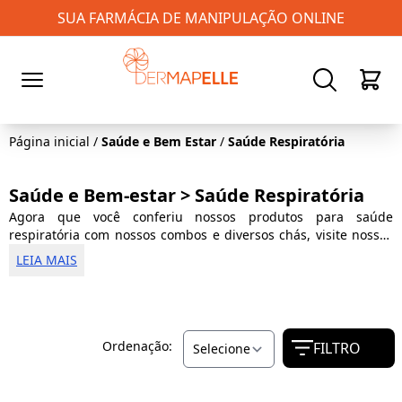
SUA FARMÁCIA DE MANIPULAÇÃO ONLINE
0
Página inicial
/
Saúde e Bem Estar
/
Saúde Respiratória
Saúde e Bem-estar > Saúde Respiratória
Agora que você conferiu nossos produtos para saúde
respiratória com nossos combos e diversos chás, visite nossas
outras categorias de chás e produtos, encontre chá de
boldo
LEIA MAIS
do chile
,
chá de alho
, florais e muitas outras opções. Acesse
agora!
Ordenação:
FILTRO