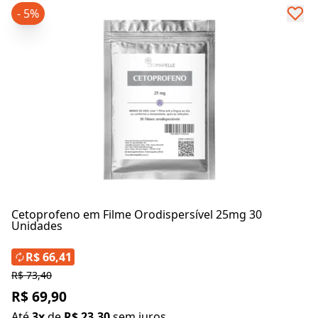
- 5%
Cetoprofeno em Filme Orodispersível 25mg 30
Unidades
R$ 66,41
R$ 73,40
R$ 69,90
Até
3x
de
R$ 23,30
sem juros